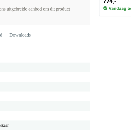
774,-
Vandaag be
 ons uitgebreide aanbod om dit product
rd
Downloads
elkaar