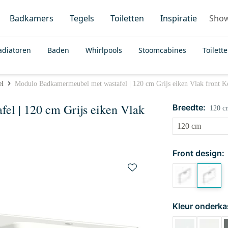
Badkamers
Tegels
Toiletten
Inspiratie
Sho
adiatoren
Baden
Whirlpools
Stoomcabines
Toilett
el
Modulo Badkamermeubel met wastafel | 120 cm Grijs eiken Vlak front Ke
l | 120 cm Grijs eiken Vlak
Breedte:
120 c
Front design:
Kleur onderka