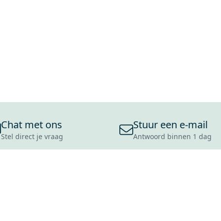
Chat met ons
Stuur een e-mail
Stel direct je vraag
Antwoord binnen 1 dag
ONS ASSORTIMENT
OVER MAXARO
KLANT
BADKAMERS
REVIEWS
CONTACT