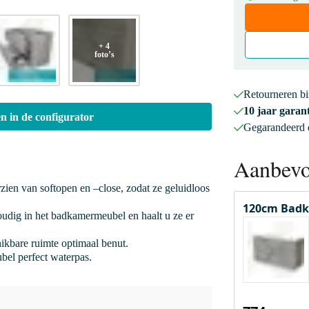
+ 4
foto’s
Retourneren b
10 jaar garant
n in de configurator
Gegarandeerd
Aanbevo
rzien van softopen en –close, zodat ze geluidloos
120cm Badk
oudig in het badkamermeubel en haalt u ze er
hikbare ruimte optimaal benut.
bel perfect waterpas.