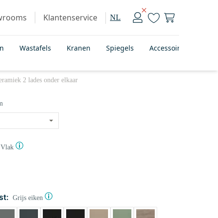
wrooms
Klantenservice
NL
en
Wastafels
Kranen
Spiegels
Accessoires
Bad
ramiek 2 lades onder elkaar
m
Vlak
st:
Grijs eiken