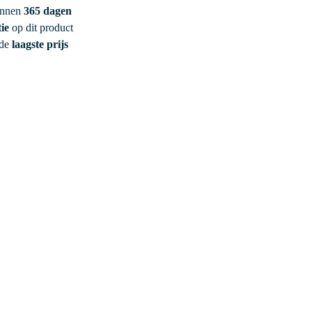
innen
365 dagen
ie
op dit product
 de
laagste prijs