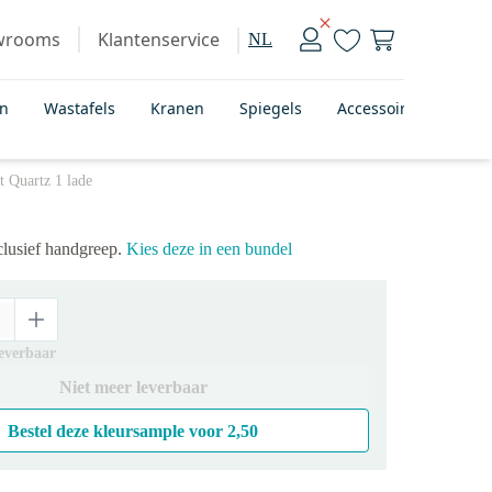
wrooms
Klantenservice
NL
en
Wastafels
Kranen
Spiegels
Accessoires
Bad
 Quartz 1 lade
clusief handgreep.
Kies deze in een bundel
leverbaar
Niet meer leverbaar
Bestel deze kleursample voor
2,50