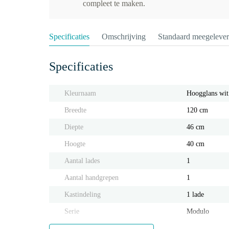
compleet te maken.
Specificaties
Omschrijving
Standaard meegeleve
Specificaties
Kleurnaam
Hoogglans wit
Breedte
120 cm
Diepte
46 cm
Hoogte
40 cm
Aantal lades
1
Aantal handgrepen
1
Kastindeling
1 lade
Serie
Modulo