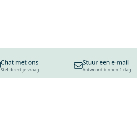
Chat met ons
Stuur een e-mail
Stel direct je vraag
Antwoord binnen 1 dag
ONS ASSORTIMENT
OVER MAXARO
KLANT
BADKAMERS
REVIEWS
CONTACT
TEGELS
OVER ONS
OPENINGS
TOILETTEN
CULTUURWAARDEN
LEVERING