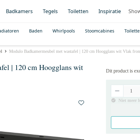
Badkamers
Tegels
Toiletten
Inspiratie
Sho
adiatoren
Baden
Whirlpools
Stoomcabines
Toilett
el
Modulo Badkamermeubel met wastafel | 120 cm Hoogglans wit Vlak front
el | 120 cm Hoogglans wit
Dit product is ex
Niet meer 