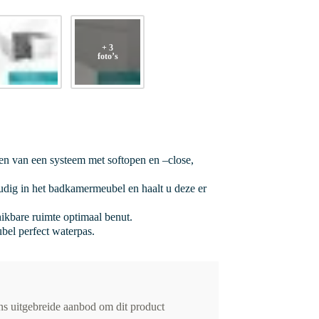
+ 3
foto’s
ien van een systeem met softopen en –close,
udig in het badkamermeubel en haalt u deze er
hikbare ruimte optimaal benut.
bel perfect waterpas.
ons uitgebreide aanbod om dit product