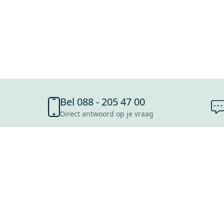
Bel 088 - 205 47 00
Direct antwoord op je vraag
SHOWROOMS
ROOSENDAAL
UTRECHT
ROTTERDAM