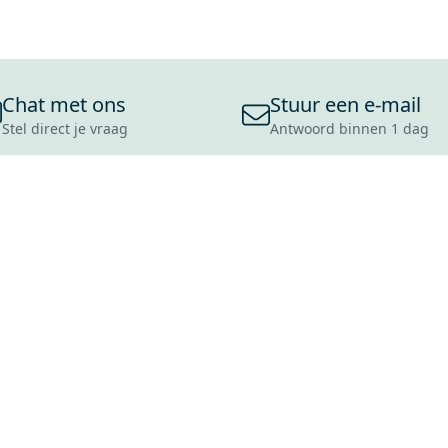
Chat met ons
Stuur een e-mail
Stel direct je vraag
Antwoord binnen 1 dag
ONS ASSORTIMENT
OVER MAXARO
KLANT
BADKAMERS
REVIEWS
CONTACT
TEGELS
OVER ONS
OPENINGS
TOILETTEN
CULTUURWAARDEN
LEVERING
MOODBOARDS
ONZE GESCHIEDENIS
SCHADE
DUURZAAMHEID
RETOURP
MAXARO ALS WERKGEVER
SERVICEA