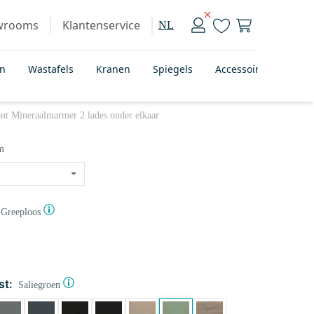
wrooms
Klantenservice
NL
en
Wastafels
Kranen
Spiegels
Accessoires
Bad
nt Mineraalmarmer 2 lades onder elkaar
m
Greeploos
st:
Saliegroen