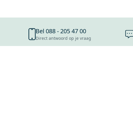
Bel 088 - 205 47 00
Direct antwoord op je vraag
SHOWROOMS
ROOSENDAAL
UTRECHT
ROTTERDAM
HOOFDDORP
Mijn Maxaro login
EINDHOVEN
LEEUWARDEN