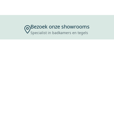
Bezoek onze showrooms
Specialist in badkamers en tegels
ENSERVICE
TIJDEN
SKOSTEN
ROCES
ANVRAAG