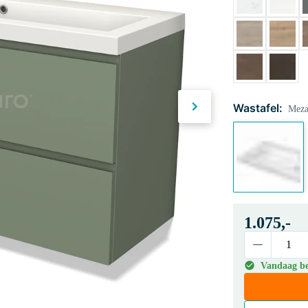
Wastafel:
Meza
1.075,-
Vandaag bes