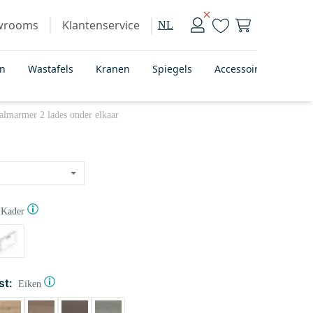
wrooms
Klantenservice
NL
en
Wastafels
Kranen
Spiegels
Accessoires
Bad
lmarmer 2 lades onder elkaar
Kader
st:
Eiken