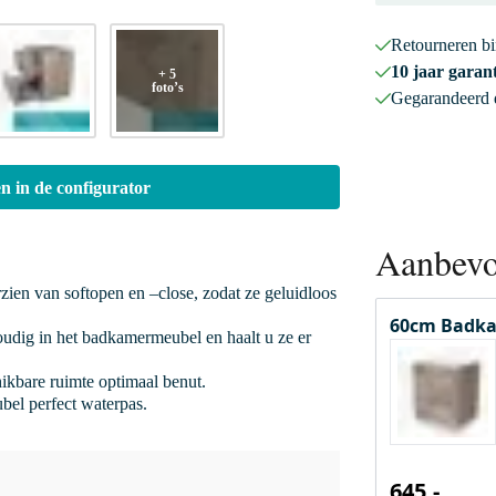
Retourneren b
10 jaar garant
+ 5
foto’s
Gegarandeerd
n in de configurator
Aanbevo
rzien van softopen en –close, zodat ze geluidloos
60cm Badka
oudig in het badkamermeubel en haalt u ze er
hikbare ruimte optimaal benut.
bel perfect waterpas.
645,-