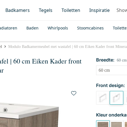
Badkamers
Tegels
Toiletten
Inspiratie
Sho
adiatoren
Baden
Whirlpools
Stoomcabines
Toilett
el
Modulo Badkamermeubel met wastafel | 60 cm Eiken Kader front Mineraa
l | 60 cm Eiken Kader front
Breedte:
60 cm
ar
Front design:
Kleur onderka