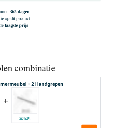
innen
365 dagen
ie
op dit product
 de
laagste prijs
len combinatie
mermeubel + 2 Handgrepen
wijzig