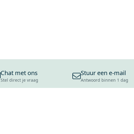
Chat met ons
Stuur een e-mail
Stel direct je vraag
Antwoord binnen 1 dag
ONS ASSORTIMENT
OVER MAXARO
KLANT
BADKAMERS
REVIEWS
CONTACT