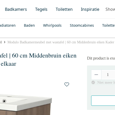
Badkamers
Tegels
Toiletten
Inspiratie
Sho
adiatoren
Baden
Whirlpools
Stoomcabines
Toilett
el
Modulo Badkamermeubel met wastafel | 60 cm Middenbruin eiken Kader f
el | 60 cm Middenbruin eiken
Dit product is e
 elkaar
Niet meer 