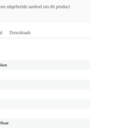
 ons uitgebreide aanbod om dit product
rd
Downloads
iken
elkaar