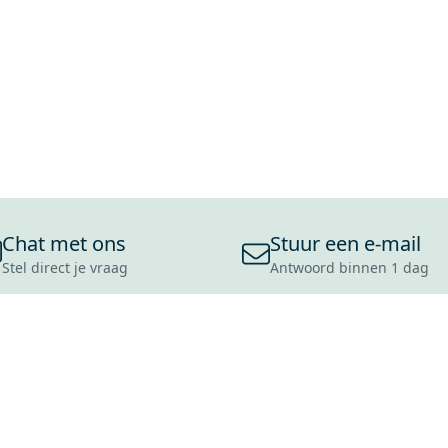
Chat met ons
Stuur een e-mail
Stel direct je vraag
Antwoord binnen 1 dag
ONS ASSORTIMENT
OVER MAXARO
KLANT
BADKAMERS
REVIEWS
CONTACT