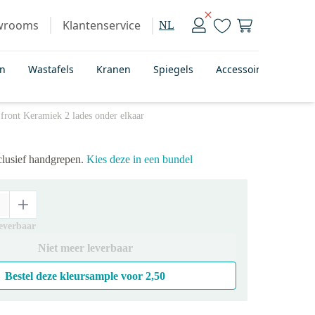
wrooms
Klantenservice
NL
en
Wastafels
Kranen
Spiegels
Accessoires
Bad
ront Keramiek 2 lades onder elkaar
xclusief handgrepen.
Kies deze in een bundel
leverbaar
Niet meer leverbaar
Bestel deze kleursample voor
2,50