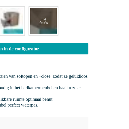
+ 4
foto’s
n in de configurator
rzien van softopen en –close, zodat ze geluidloos
oudig in het badkamermeubel en haalt u ze er
hikbare ruimte optimaal benut.
bel perfect waterpas.