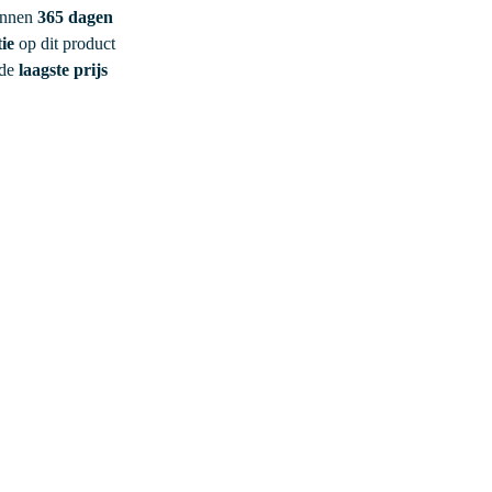
innen
365 dagen
ie
op dit product
 de
laagste prijs