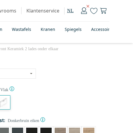
wrooms
Klantenservice
NL
en
Wastafels
Kranen
Spiegels
Accessoires
Bad
ont Keramiek 2 lades onder elkaar
Vlak
st:
Donkerbruin eiken