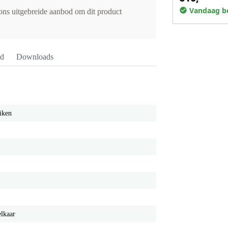
Vandaag be
 ons uitgebreide aanbod om dit product
rd
Downloads
iken
elkaar