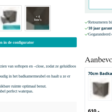
+ 4
foto’s
Retourneren b
10 jaar garant
Gegarandeerd
n in de configurator
Aanbevo
rzien van softopen en –close, zodat ze geluidloos
70cm Badka
oudig in het badkamermeubel en haalt u ze er
hikbare ruimte optimaal benut.
bel perfect waterpas.
610,-