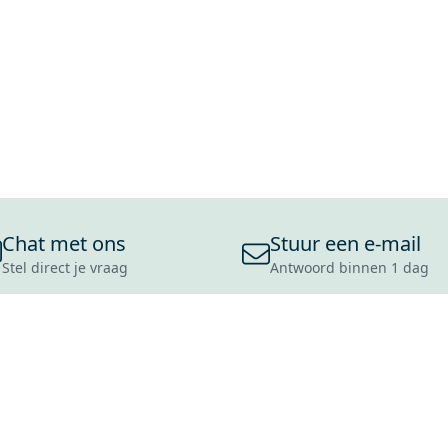
Chat met ons
Stuur een e-mail
Stel direct je vraag
Antwoord binnen 1 dag
ONS ASSORTIMENT
OVER MAXARO
KLANT
BADKAMERS
REVIEWS
CONTACT