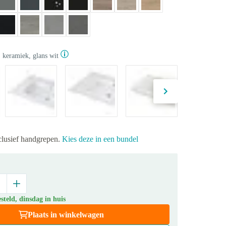
 keramiek, glans wit
xclusief handgrepen.
Kies deze in een bundel
teld, dinsdag in huis
Plaats in winkelwagen