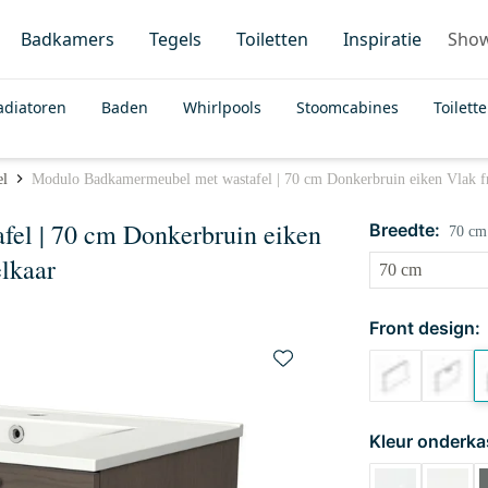
Badkamers
Tegels
Toiletten
Inspiratie
Sho
adiatoren
Baden
Whirlpools
Stoomcabines
Toilett
el
Modulo Badkamermeubel met wastafel | 70 cm Donkerbruin eiken Vlak fr
el | 70 cm Donkerbruin eiken
Breedte:
70 cm
elkaar
Front design:
Kleur onderka