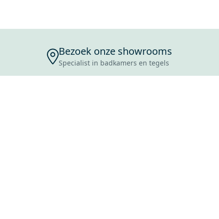
Bezoek onze showrooms
Specialist in badkamers en tegels
ENSERVICE
TIJDEN
SKOSTEN
ROCES
ANVRAAG