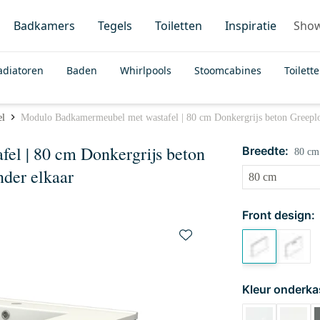
Badkamers
Tegels
Toiletten
Inspiratie
Sho
adiatoren
Baden
Whirlpools
Stoomcabines
Toilett
el
Modulo Badkamermeubel met wastafel | 80 cm Donkergrijs beton Greeploo
l | 80 cm Donkergrijs beton
Breedte:
80 cm
nder elkaar
Front design:
Kleur onderka