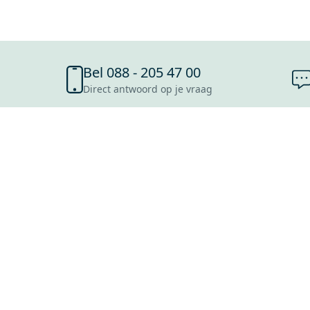
Bel 088 - 205 47 00
Direct antwoord op je vraag
SHOWROOMS
ROOSENDAAL
UTRECHT
ROTTERDAM
HOOFDDORP
Mijn Maxaro login
EINDHOVEN
LEEUWARDEN