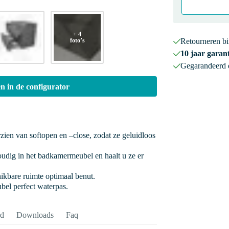
+ 4
foto’s
Retourneren b
10 jaar garant
Gegarandeerd
n in de configurator
rzien van softopen en –close, zodat ze geluidloos
oudig in het badkamermeubel en haalt u ze er
hikbare ruimte optimaal benut.
bel perfect waterpas.
rd
Downloads
Faq