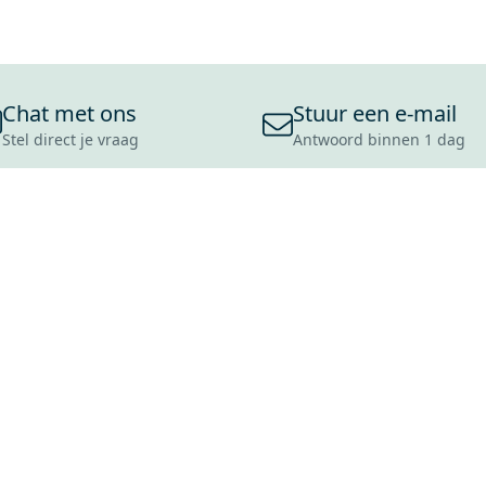
Chat met ons
Stuur een e-mail
Stel direct je vraag
Antwoord binnen 1 dag
ONS ASSORTIMENT
OVER MAXARO
KLANT
BADKAMERS
REVIEWS
CONTACT
TEGELS
OVER ONS
OPENINGS
TOILETTEN
CULTUURWAARDEN
LEVERING
MOODBOARDS
ONZE GESCHIEDENIS
SCHADE
DUURZAAMHEID
RETOURP
MAXARO ALS WERKGEVER
SERVICEA