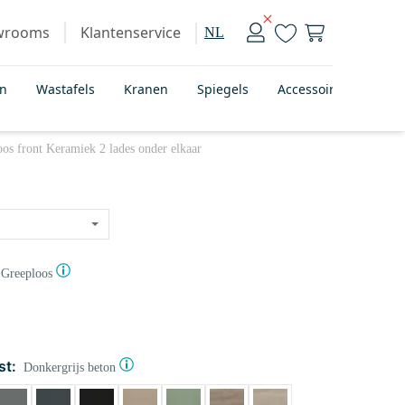
wrooms
Klantenservice
NL
en
Wastafels
Kranen
Spiegels
Accessoires
Bad
s front Keramiek 2 lades onder elkaar
Greeploos
st:
Donkergrijs beton