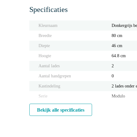
Specificaties
Kleurnaam
Donkergrijs b
Breedte
80 cm
Diepte
46 cm
Hoogte
64.8 cm
Aantal lades
2
Aantal handgrepen
0
Kastindeling
2 lades onder 
Serie
Modulo
Bekijk alle specificaties