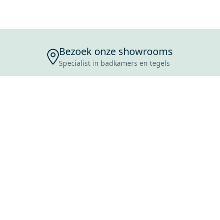
Bezoek onze showrooms
Specialist in badkamers en tegels
ENSERVICE
TIJDEN
SKOSTEN
ROCES
ANVRAAG