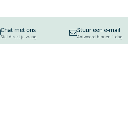
Chat met ons
Stuur een e-mail
Stel direct je vraag
Antwoord binnen 1 dag
ONS ASSORTIMENT
OVER MAXARO
KLANT
BADKAMERS
REVIEWS
CONTACT
TEGELS
OVER ONS
OPENINGS
TOILETTEN
CULTUURWAARDEN
LEVERING
MOODBOARDS
ONZE GESCHIEDENIS
SCHADE
DUURZAAMHEID
RETOURP
MAXARO ALS WERKGEVER
SERVICEA