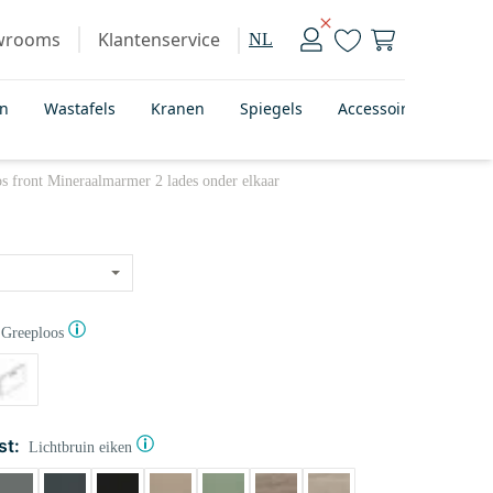
wrooms
Klantenservice
NL
en
Wastafels
Kranen
Spiegels
Accessoires
Bad
 front Mineraalmarmer 2 lades onder elkaar
Greeploos
st:
Lichtbruin eiken