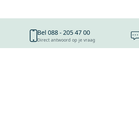
Bel 088 - 205 47 00
Direct antwoord op je vraag
SHOWROOMS
ROOSENDAAL
UTRECHT
ROTTERDAM
HOOFDDORP
Mijn Maxaro login
EINDHOVEN
LEEUWARDEN