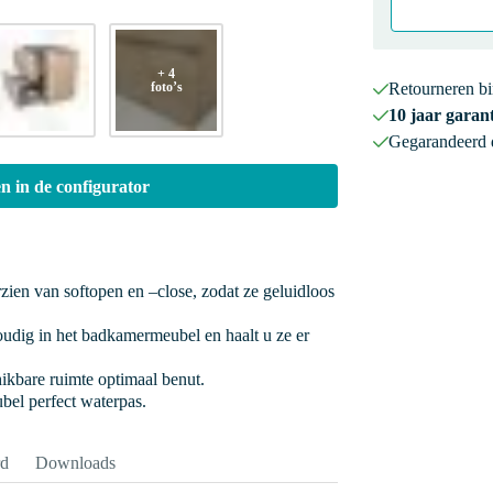
+ 4
foto’s
Retourneren b
10 jaar garant
Gegarandeerd
n in de configurator
rzien van softopen en –close, zodat ze geluidloos
oudig in het badkamermeubel en haalt u ze er
hikbare ruimte optimaal benut.
bel perfect waterpas.
rd
Downloads