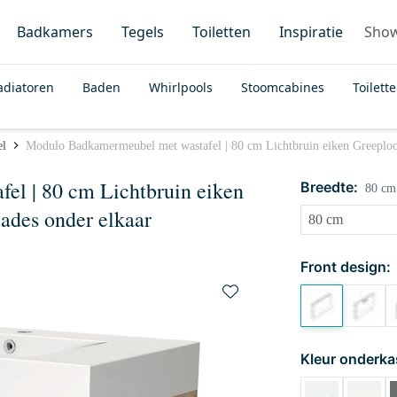
Badkamers
Tegels
Toiletten
Inspiratie
Sho
adiatoren
Baden
Whirlpools
Stoomcabines
Toilett
el
Modulo Badkamermeubel met wastafel | 80 cm Lichtbruin eiken Greeploos
l | 80 cm Lichtbruin eiken
Breedte:
80 cm
ades onder elkaar
Front design:
Kleur onderka