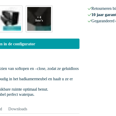
Retourneren b
10 jaar garant
+ 4
foto’s
Gegarandeerd
n in de configurator
rzien van softopen en –close, zodat ze geluidloos
oudig in het badkamermeubel en haalt u ze er
hikbare ruimte optimaal benut.
bel perfect waterpas.
rd
Downloads