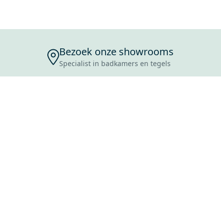
Bezoek onze showrooms
Specialist in badkamers en tegels
ENSERVICE
TIJDEN
SKOSTEN
ROCES
ANVRAAG