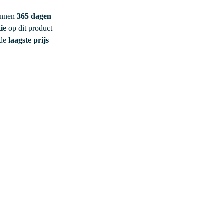
innen
365 dagen
ie
op dit product
 de
laagste prijs