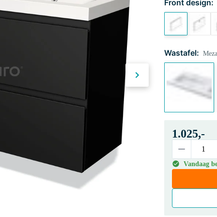
Front design:
Wastafel:
Meza
1.025,-
Vandaag bes