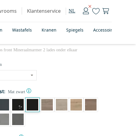
wrooms
Klantenservice
NL
en
Wastafels
Kranen
Spiegels
Accessoires
Bad
 front Mineraalmarmer 2 lades onder elkaar
m
st:
Mat zwart