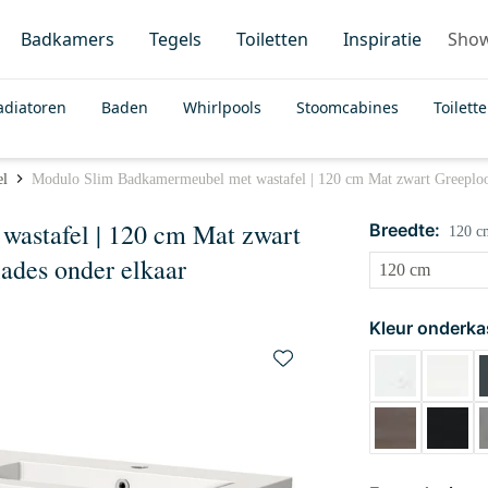
Badkamers
Tegels
Toiletten
Inspiratie
Sho
adiatoren
Baden
Whirlpools
Stoomcabines
Toilett
el
Modulo Slim Badkamermeubel met wastafel | 120 cm Mat zwart Greeploos
astafel | 120 cm Mat zwart
Breedte:
120 c
ades onder elkaar
Kleur onderka