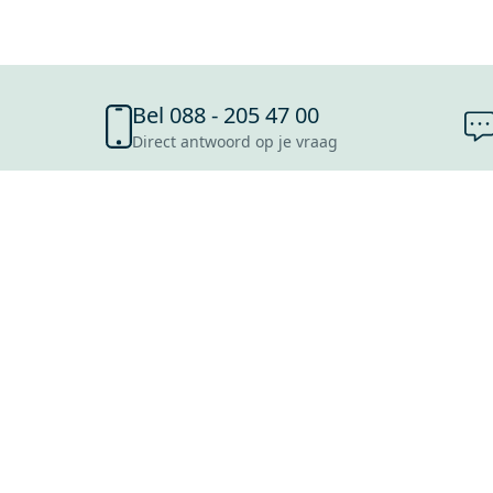
Bel 088 - 205 47 00
Direct antwoord op je vraag
SHOWROOMS
ROOSENDAAL
UTRECHT
ROTTERDAM
HOOFDDORP
Mijn Maxaro login
EINDHOVEN
LEEUWARDEN