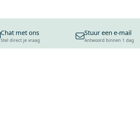
Chat met ons
Stuur een e-mail
Stel direct je vraag
Antwoord binnen 1 dag
ONS ASSORTIMENT
OVER MAXARO
KLANT
BADKAMERS
REVIEWS
CONTACT
TEGELS
OVER ONS
OPENINGS
TOILETTEN
CULTUURWAARDEN
LEVERING
MOODBOARDS
ONZE GESCHIEDENIS
SCHADE
DUURZAAMHEID
RETOURP
MAXARO ALS WERKGEVER
SERVICEA