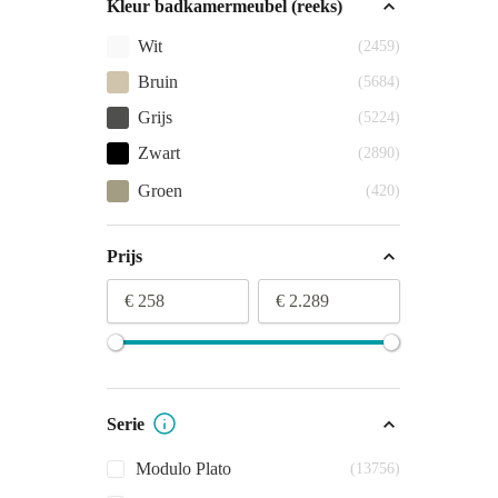
Kleur badkamermeubel (reeks)
Wit
(2459)
Bruin
(5684)
Grijs
(5224)
Zwart
(2890)
Groen
(420)
Prijs
€ 258
€ 2.289
Serie
Modulo Plato
(13756)