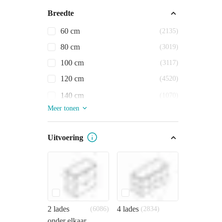
Breedte
60 cm
(2135)
80 cm
(3019)
100 cm
(3117)
120 cm
(4520)
140 cm
(1070)
Meer tonen
Uitvoering
2 lades
4 lades
(6086)
(2834)
onder elkaar