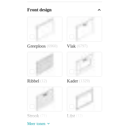
Front design
Greeploos
Vlak
(6960)
(6797)
Ribbel
Kader
(12)
(1329)
Strook
Lijst
(71)
(12)
Meer tonen