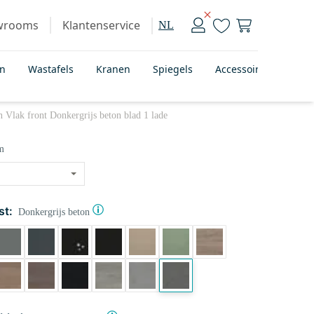
wrooms
Klantenservice
NL
en
Wastafels
Kranen
Spiegels
Accessoires
Bad
Vlak front Donkergrijs beton blad 1 lade
m
st:
Donkergrijs beton