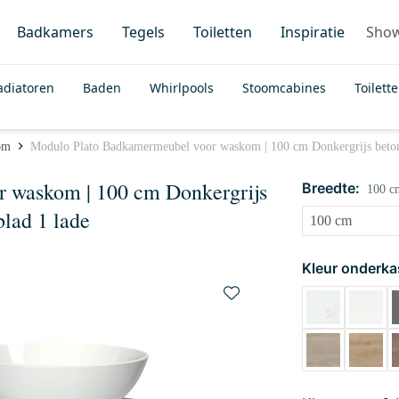
Badkamers
Tegels
Toiletten
Inspiratie
Sho
adiatoren
Baden
Whirlpools
Stoomcabines
Toilett
om
Modulo Plato Badkamermeubel voor waskom | 100 cm Donkergrijs beton 
 waskom | 100 cm Donkergrijs
Breedte:
100 c
blad 1 lade
Kleur onderka