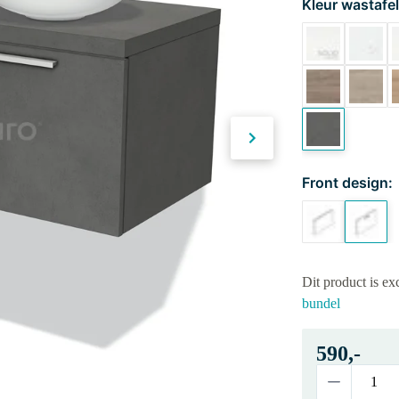
Kleur wastafel
Front design:
Dit product is e
bundel
590,-