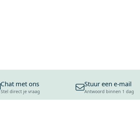
Chat met ons
Stuur een e-mail
Stel direct je vraag
Antwoord binnen 1 dag
ONS ASSORTIMENT
OVER MAXARO
KLANT