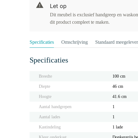
Let op
Dit meubel is exclusief handgreep en waskom
dit product compleet te maken.
Specificaties
Omschrijving
Standaard meegeleve
Specificaties
Breedte
100 cm
Diepte
46 cm
Hoogte
41.6 cm
Aantal handgrepen
1
Aantal lades
1
Kastindeling
1 lade
Kleur onderkast
Donkergrijs b