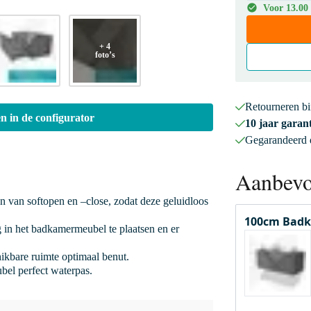
Voor 13.00
+ 4
foto’s
Retourneren b
n in de configurator
10 jaar garant
Gegarandeerd
Aanbevo
en van softopen en –close, zodat deze geluidloos
100cm Badk
 in het badkamermeubel te plaatsen en er
hikbare ruimte optimaal benut.
bel perfect waterpas.