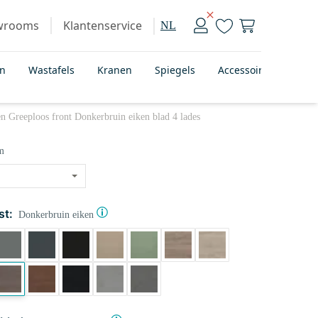
wrooms
Klantenservice
NL
en
Wastafels
Kranen
Spiegels
Accessoires
Bad
Greeploos front Donkerbruin eiken blad 4 lades
m
st:
Donkerbruin eiken