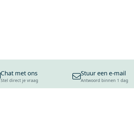
Chat met ons
Stuur een e-mail
Stel direct je vraag
Antwoord binnen 1 dag
ONS ASSORTIMENT
OVER MAXARO
KLANT
BADKAMERS
REVIEWS
CONTACT