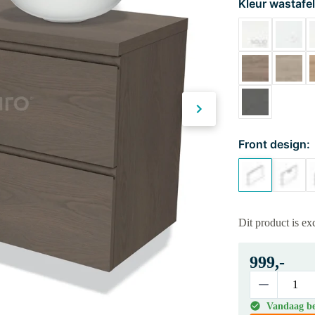
Kleur wastafel
Front design:
Dit product is e
999,-
Vandaag bes