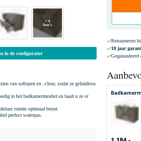
+ 4
foto’s
Retourneren b
10 jaar garant
n in de configurator
Gegarandeerd
Aanbevo
rzien van softopen en –close, zodat ze geluidloos
Badkamerm
oudig in het badkamermeubel en haalt u ze er
hikbare ruimte optimaal benut.
bel perfect waterpas.
1.184,-