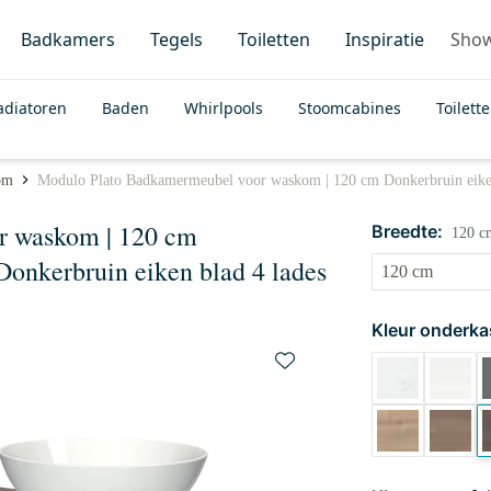
Badkamers
Tegels
Toiletten
Inspiratie
Sho
adiatoren
Baden
Whirlpools
Stoomcabines
Toilett
om
Modulo Plato Badkamermeubel voor waskom | 120 cm Donkerbruin eiken 
r waskom | 120 cm
Breedte:
120 c
Donkerbruin eiken blad 4 lades
Kleur onderka