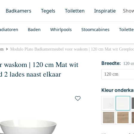
Badkamers
Tegels
Toiletten
Inspiratie
Sho
adiatoren
Baden
Whirlpools
Stoomcabines
Toilett
om
Modulo Plato Badkamermeubel voor waskom | 120 cm Mat wit Greeploos fr
 waskom | 120 cm Mat wit
Breedte:
120 c
d 2 lades naast elkaar
Kleur onderka