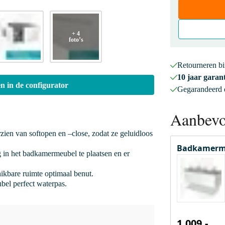
+ 4
foto’s
Retourneren b
10 jaar garant
n in de configurator
Gegarandeerd
Aanbevo
rzien van softopen en –close, zodat ze geluidloos
Badkamerm
 in het badkamermeubel te plaatsen en er
hikbare ruimte optimaal benut.
bel perfect waterpas.
1.009,-