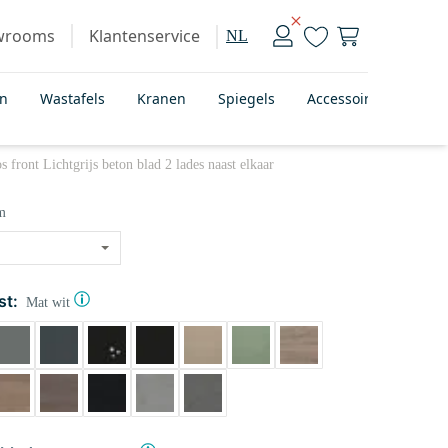
wrooms
Klantenservice
NL
en
Wastafels
Kranen
Spiegels
Accessoires
Bad
ont Lichtgrijs beton blad 2 lades naast elkaar
m
st:
Mat wit