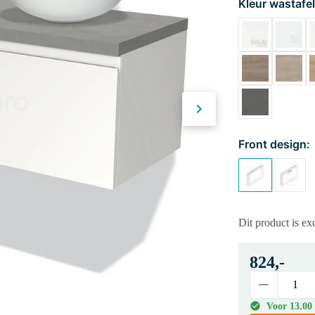
Kleur wastafel
Front design:
Dit product is e
824,-
Voor 13.00