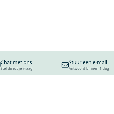
Chat met ons
Stuur een e-mail
Stel direct je vraag
Antwoord binnen 1 dag
ONS ASSORTIMENT
OVER MAXARO
KLANT
BADKAMERS
REVIEWS
CONTACT