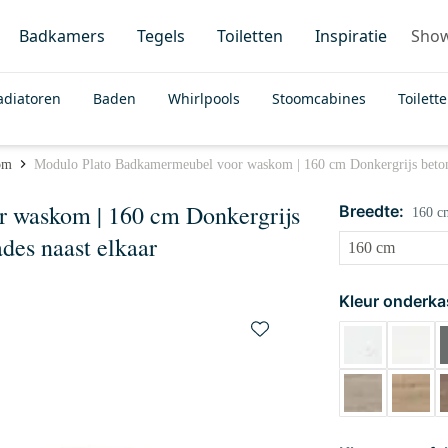
Badkamers
Tegels
Toiletten
Inspiratie
Sho
adiatoren
Baden
Whirlpools
Stoomcabines
Toilett
om
Modulo Plato Badkamermeubel voor waskom | 160 cm Donkergrijs beton V
 waskom | 160 cm Donkergrijs
Breedte:
160 c
ades naast elkaar
Kleur onderka