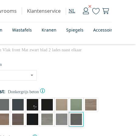
wrooms
Klantenservice
NL
en
Wastafels
Kranen
Spiegels
Accessoires
Bad
lak front Mat zwart blad 2 lades naast elkaar
m
st:
Donkergrijs beton