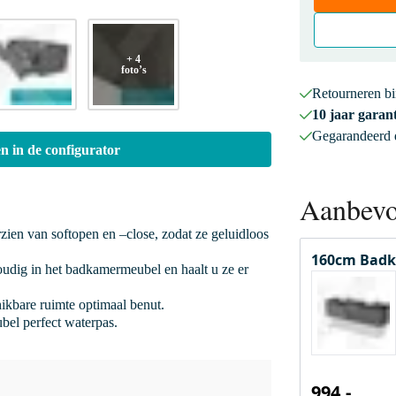
+ 4
foto’s
Retourneren b
10 jaar garant
Gegarandeerd
n in de configurator
Aanbevo
rzien van softopen en –close, zodat ze geluidloos
160cm Badk
oudig in het badkamermeubel en haalt u ze er
hikbare ruimte optimaal benut.
bel perfect waterpas.
994,-