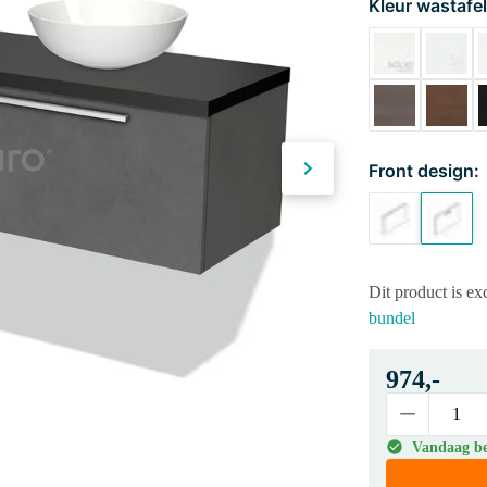
Kleur wastafel
Front design:
Dit product is e
bundel
974,-
Vandaag bes