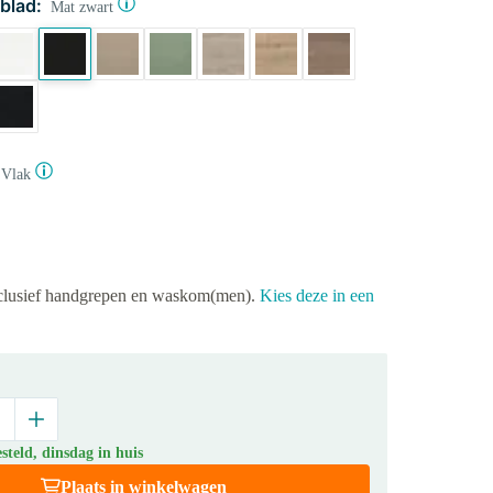
blad:
Mat zwart
Vlak
xclusief handgrepen en waskom(men).
Kies deze in een
teld, dinsdag in huis
Plaats in winkelwagen