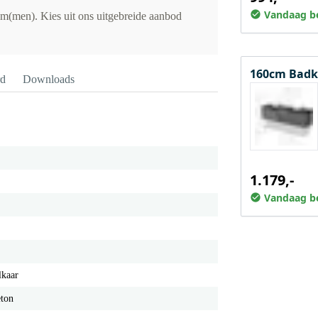
Vandaag be
m(men). Kies uit ons uitgebreide aanbod
160cm Badk
rd
Downloads
1.179,-
Vandaag be
lkaar
eton