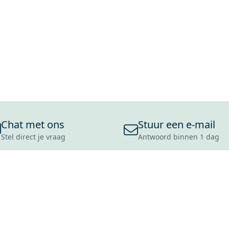
Chat met ons
Stuur een e-mail
Stel direct je vraag
Antwoord binnen 1 dag
ONS ASSORTIMENT
OVER MAXARO
KLANT
BADKAMERS
REVIEWS
CONTACT