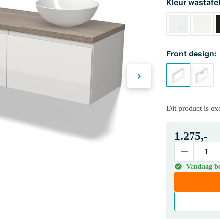
Kleur wastafel
Front design:
Dit product is e
1.275,-
Vandaag bes