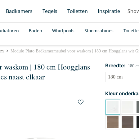
Badkamers
Tegels
Toiletten
Inspiratie
Sho
adiatoren
Baden
Whirlpools
Stoomcabines
Toilett
om
Modulo Plato Badkamermeubel voor waskom | 180 cm Hoogglans wit Greep
r waskom | 180 cm Hoogglans
Breedte:
180 c
es naast elkaar
Kleur onderka