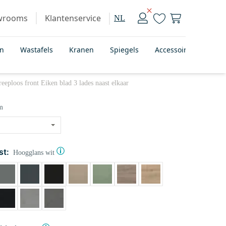
wrooms
Klantenservice
NL
en
Wastafels
Kranen
Spiegels
Accessoires
Bad
loos front Eiken blad 3 lades naast elkaar
m
st:
Hoogglans wit