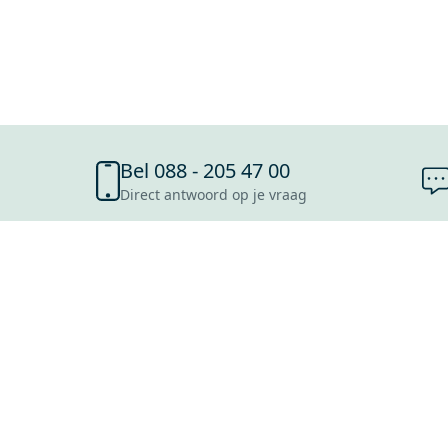
Bel 088 - 205 47 00
Direct antwoord op je vraag
SHOWROOMS
ROOSENDAAL
UTRECHT
ROTTERDAM
HOOFDDORP
Mijn Maxaro login