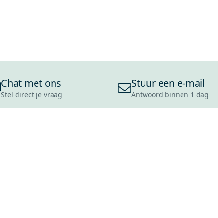
Chat met ons
Stuur een e-mail
Stel direct je vraag
Antwoord binnen 1 dag
ONS ASSORTIMENT
OVER MAXARO
KLANT
BADKAMERS
REVIEWS
CONTACT
TEGELS
OVER ONS
OPENINGS
TOILETTEN
CULTUURWAARDEN
LEVERING
MOODBOARDS
ONZE GESCHIEDENIS
SCHADE