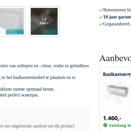
Retourneren b
10 jaar garant
+ 2
foto’s
Gegarandeerd
Aanbevo
rzien van softopen en –close, zodat ze geluidloos
Badkamerm
 in het badkamermeubel te plaatsen en er
hikbare ruimte optimaal benut.
bel perfect waterpas.
1.460,-
Vandaag be
it ons uitgebreide aanbod om dit product