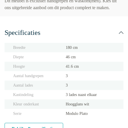
Dit meubel is exclusief handgrepen en waskom(men). Kies uit
ons uitgebreide aanbod om dit product compleet te maken.
Specificaties
Breedte
180 cm
Diepte
46 cm
Hoogte
41.6 cm
Aantal handgrepen
3
Aantal lades
3
Kastindeling
3 lades naast elkaar
Kleur onderkast
Hoogglans wit
Serie
Modulo Plato