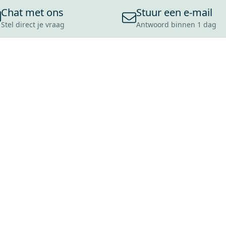
Chat met ons
Stuur een e-mail
Stel direct je vraag
Antwoord binnen 1 dag
ONS ASSORTIMENT
OVER MAXARO
KLANT
BADKAMERS
REVIEWS
CONTACT
TEGELS
OVER ONS
OPENINGS
TOILETTEN
CULTUURWAARDEN
LEVERING
MOODBOARDS
ONZE GESCHIEDENIS
SCHADE
DUURZAAMHEID
RETOURP
MAXARO ALS WERKGEVER
SERVICEA
VACATURES
ZAKELIJK
BLOG
GARANTI
ALLE OND