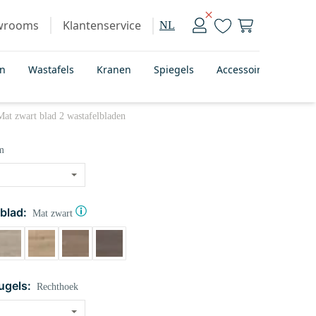
wrooms
Klantenservice
NL
en
Wastafels
Kranen
Spiegels
Accessoires
Bad
t zwart blad 2 wastafelbladen
m
blad:
Mat zwart
gels:
Rechthoek