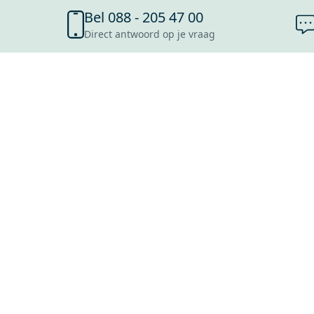
Bel 088 - 205 47 00
Direct antwoord op je vraag
SHOWROOMS
ROOSENDAAL
UTRECHT
ROTTERDAM
HOOFDDORP
Mijn Maxaro login
EINDHOVEN
LEEUWARDEN
HEERLEN
NIJMEGEN
ANTWERPEN