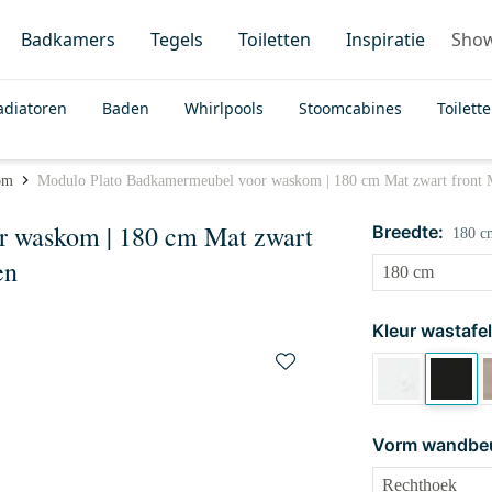
Badkamers
Tegels
Toiletten
Inspiratie
Sho
adiatoren
Baden
Whirlpools
Stoomcabines
Toilett
om
Modulo Plato Badkamermeubel voor waskom | 180 cm Mat zwart front Ma
 waskom | 180 cm Mat zwart
Breedte:
180 c
en
Kleur wastafel
Vorm wandbeu