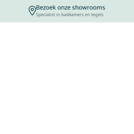
Bezoek onze showrooms
Specialist in badkamers en tegels
ENSERVICE
TIJDEN
SKOSTEN
ROCES
ANVRAAG
EVOORWAARDEN
ERWERPEN