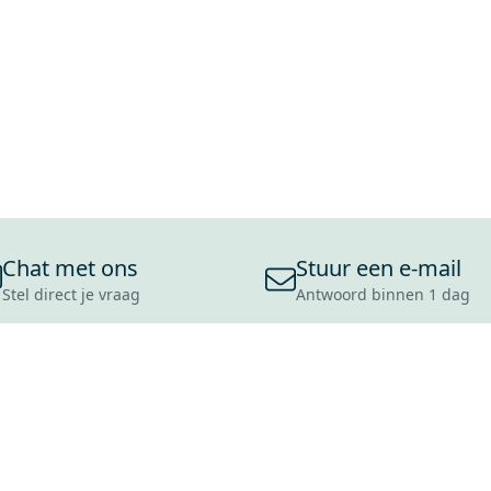
Chat met ons
Stuur een e-mail
Stel direct je vraag
Antwoord binnen 1 dag
ONS ASSORTIMENT
OVER MAXARO
KLANT
BADKAMERS
REVIEWS
CONTACT