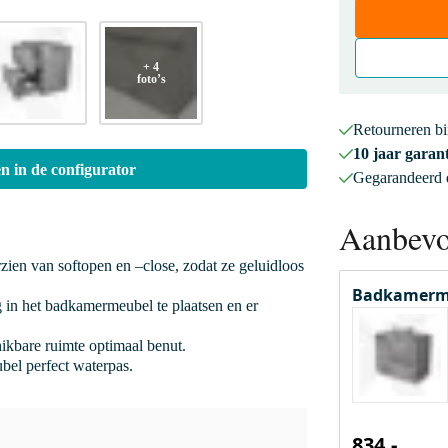
+ 4
foto’s
Retourneren b
10 jaar garant
n in de configurator
Gegarandeerd
Aanbevo
rzien van softopen en –close, zodat ze geluidloos
Badkamerm
 in het badkamermeubel te plaatsen en er
hikbare ruimte optimaal benut.
bel perfect waterpas.
834,-