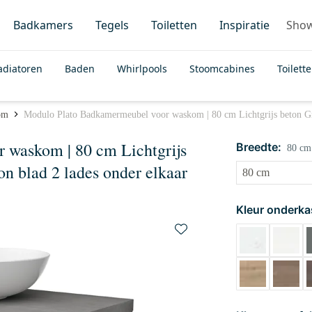
Badkamers
Tegels
Toiletten
Inspiratie
Sho
adiatoren
Baden
Whirlpools
Stoomcabines
Toilett
om
Modulo Plato Badkamermeubel voor waskom | 80 cm Lichtgrijs beton Gree
 waskom | 80 cm Lichtgrijs
Breedte:
80 cm
on blad 2 lades onder elkaar
Kleur onderka