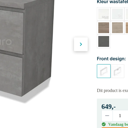
Kleur wastafel
Front design:
Dit product is e
649,-
Vandaag bes