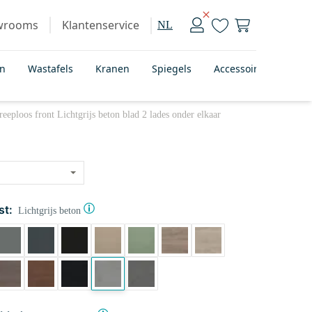
wrooms
Klantenservice
NL
en
Wastafels
Kranen
Spiegels
Accessoires
Bad
ploos front Lichtgrijs beton blad 2 lades onder elkaar
st:
Lichtgrijs beton