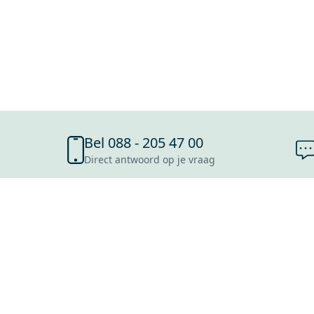
Bel 088 - 205 47 00
Direct antwoord op je vraag
SHOWROOMS
ROOSENDAAL
UTRECHT
ROTTERDAM