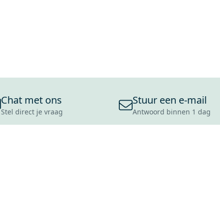
Chat met ons
Stuur een e-mail
Stel direct je vraag
Antwoord binnen 1 dag
ONS ASSORTIMENT
OVER MAXARO
KLANT
BADKAMERS
REVIEWS
CONTACT
TEGELS
OVER ONS
OPENINGS
TOILETTEN
CULTUURWAARDEN
LEVERING