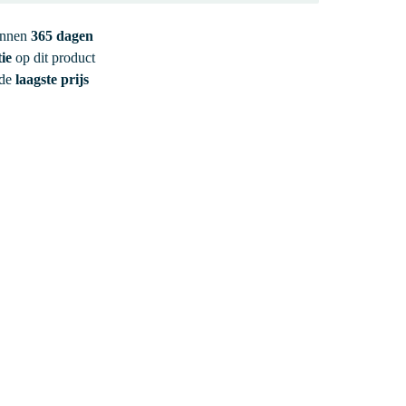
innen
365 dagen
ie
op dit product
 de
laagste prijs