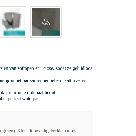
+ 5
foto’s
rzien van softopen en –close, zodat ze geluidloos
oudig in het badkamermeubel en haalt u ze er
hikbare ruimte optimaal benut.
bel perfect waterpas.
m(men). Kies uit ons uitgebreide aanbod