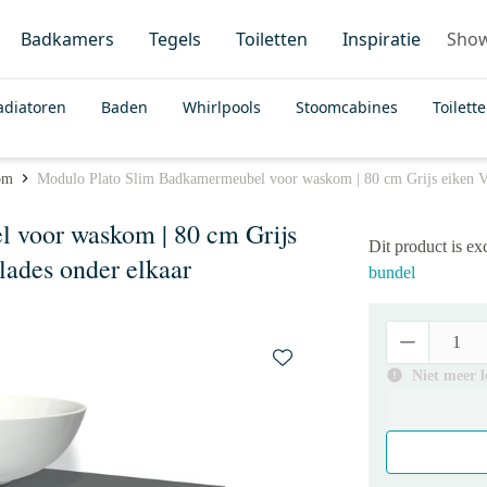
Badkamers
Tegels
Toiletten
Inspiratie
Sho
adiatoren
Baden
Whirlpools
Stoomcabines
Toilett
om
Modulo Plato Slim Badkamermeubel voor waskom | 80 cm Grijs eiken Vla
 voor waskom | 80 cm Grijs
Dit product is e
lades onder elkaar
bundel
Niet meer 