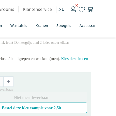
wrooms
Klantenservice
NL
en
Wastafels
Kranen
Spiegels
Accessoires
Bad
k front Donkergrijs blad 2 lades onder elkaar
xclusief handgrepen en waskom(men).
Kies deze in een
leverbaar
Niet meer leverbaar
Bestel deze kleursample voor
2,50