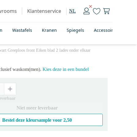
wrooms
Klantenservice
NL
en
Wastafels
Kranen
Spiegels
Accessoires
Bad
t Greeploos front Eiken blad 2 lades onder elkaar
xclusief waskom(men).
Kies deze in een bundel
leverbaar
Niet meer leverbaar
Bestel deze kleursample voor
2,50