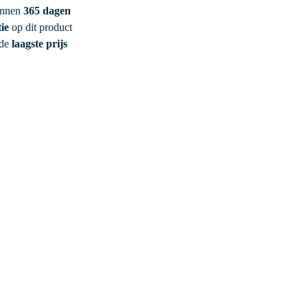
innen
365 dagen
ie
op dit product
 de
laagste prijs