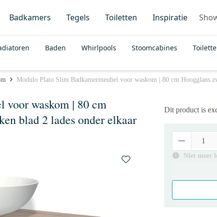
Badkamers
Tegels
Toiletten
Inspiratie
Sho
adiatoren
Baden
Whirlpools
Stoomcabines
Toilett
om
Modulo Plato Slim Badkamermeubel voor waskom | 80 cm Hoogglans zwar
 voor waskom | 80 cm
Dit product is e
ken blad 2 lades onder elkaar
Niet meer 