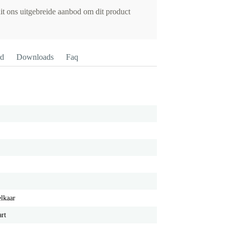
it ons uitgebreide aanbod om dit product
rd
Downloads
Faq
elkaar
rt