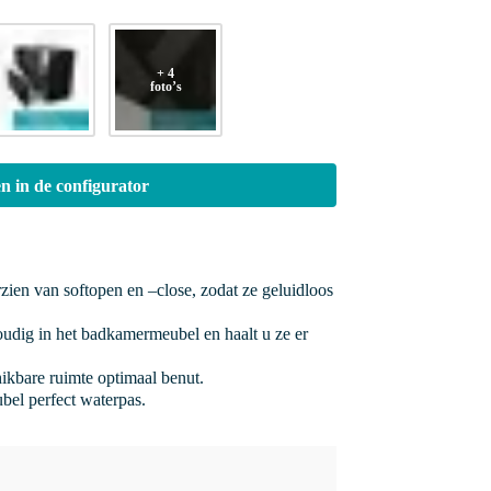
+ 4
foto’s
n in de configurator
rzien van softopen en –close, zodat ze geluidloos
oudig in het badkamermeubel en haalt u ze er
hikbare ruimte optimaal benut.
bel perfect waterpas.