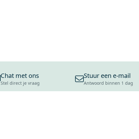
Chat met ons
Stuur een e-mail
Stel direct je vraag
Antwoord binnen 1 dag
ONS ASSORTIMENT
OVER MAXARO
KLANT
BADKAMERS
REVIEWS
CONTACT