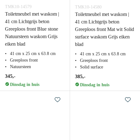
TMK10-14579
TMK10-14580
Toiletmeubel met waskom |
Toiletmeubel met waskom |
41 cm Lichtgrijs beton
41 cm Lichtgrijs beton
Greeploos front Blue stone
Greeploos front Mat wit Solid
Natuursteen waskom Grijs
surface waskom Grijs eiken
eiken blad
blad
41 cm x 25 cm x 63.8 cm
41 cm x 25 cm x 63.8 cm
Greeploos front
Greeploos front
Natuursteen
Solid surface
345,-
385,-
Dinsdag in huis
Dinsdag in huis