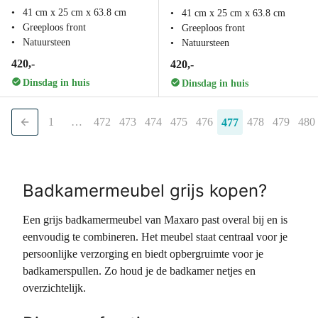
41 cm x 25 cm x 63.8 cm
41 cm x 25 cm x 63.8 cm
Greeploos front
Greeploos front
Natuursteen
Natuursteen
420,-
420,-
Dinsdag in huis
Dinsdag in huis
1
…
472
473
474
475
476
478
479
480
477
Badkamermeubel grijs kopen?
Een grijs badkamermeubel van Maxaro past overal bij en is
eenvoudig te combineren. Het meubel staat centraal voor je
persoonlijke verzorging en biedt opbergruimte voor je
badkamerspullen. Zo houd je de badkamer netjes en
overzichtelijk.