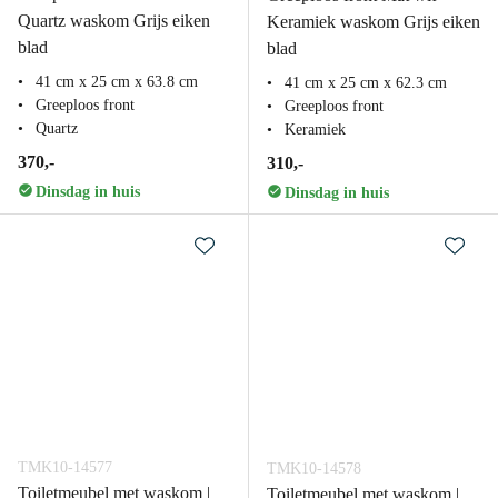
Quartz waskom Grijs eiken
Keramiek waskom Grijs eiken
blad
blad
41 cm x 25 cm x 63.8 cm
41 cm x 25 cm x 62.3 cm
Greeploos front
Greeploos front
Quartz
Keramiek
370,-
310,-
Dinsdag in huis
Dinsdag in huis
TMK10-14577
TMK10-14578
Toiletmeubel met waskom |
Toiletmeubel met waskom |