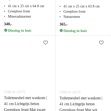
41 cm x 25 cm x 64.8 cm
41 cm x 25 cm x 63.8 cm
Greeploos front
Greeploos front
Mineraalmarmer
Natuursteen
340,-
365,-
Dinsdag in huis
Dinsdag in huis
TMK10-14575
TMK10-14576
Toiletmeubel met waskom |
Toiletmeubel met waskom |
41 cm Lichtgrijs beton
41 cm Lichtgrijs beton
Greeploos front Mat zwart
Greeploos front Mat wit