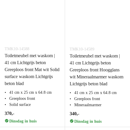
TMK10-14588
TMK10-14589
Toiletmeubel met waskom |
Toiletmeubel met waskom |
41 cm Lichtgrijs beton
41 cm Lichtgrijs beton
Greeploos front Mat wit Solid
Greeploos front Hoogglans
surface waskom Lichtgrijs
wit Mineraalmarmer waskom
beton blad
Lichtgrijs beton blad
41 cm x 25 cm x 64.8 cm
41 cm x 25 cm x 64.8 cm
Greeploos front
Greeploos front
Solid surface
Mineraalmarmer
370,-
340,-
Dinsdag in huis
Dinsdag in huis