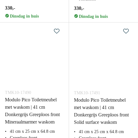
330,-
330,-
Dinsdag in huis
Dinsdag in huis
TMK10-17490
TMK10-17491
Modulo Pico Toiletmeubel
Modulo Pico Toiletmeubel
met waskom | 41 cm
met waskom | 41 cm
Donkergrijs Greeploos front
Donkergrijs Greeploos front
Mineraalmarmer waskom
Solid surface waskom
41 cm x 25 cm x 64.8 cm
41 cm x 25 cm x 64.8 cm
Greeploos front