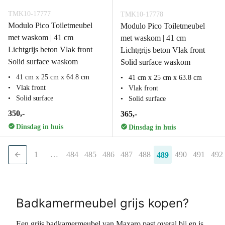
TMK10-17777
TMK10-17778
Modulo Pico Toiletmeubel
Modulo Pico Toiletmeubel
met waskom | 41 cm
met waskom | 41 cm
Lichtgrijs beton Vlak front
Lichtgrijs beton Vlak front
Solid surface waskom
Solid surface waskom
41 cm x 25 cm x 64.8 cm
41 cm x 25 cm x 63.8 cm
Vlak front
Vlak front
Solid surface
Solid surface
350,-
365,-
Dinsdag in huis
Dinsdag in huis
1
…
484
485
486
487
488
490
491
492
489
Badkamermeubel grijs kopen?
Een grijs badkamermeubel van Maxaro past overal bij en is