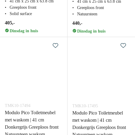
41 cm x 25 cm x 63.8 cm
41 cm x 25 cm x 63.8 cm
Greeploos front
Greeploos front
Solid surface
Natuursteen
405,-
440,-
Dinsdag in huis
Dinsdag in huis
TMK10-17494
TMK10-17495
Modulo Pico Toiletmeubel
Modulo Pico Toiletmeubel
met waskom | 41 cm
met waskom | 41 cm
Donkergrijs Greeploos front
Donkergrijs Greeploos front
Natuursteen waskom
Natuursteen waskom