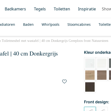
Badkamers
Tegels
Toiletten
Inspiratie
Sho
adiatoren
Baden
Whirlpools
Stoomcabines
Toilett
 Toiletmeubel met wastafel | 40 cm Donkergrijs Greeploos front Natuursteen
fel | 40 cm Donkergrijs
Kleur onderka
Front design: