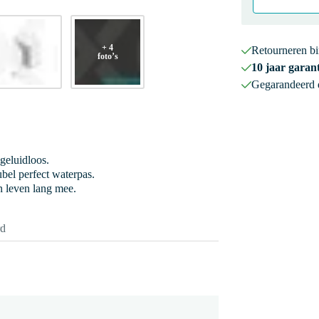
+ 4
Retourneren b
foto’s
10 jaar garant
Gegarandeerd
 geluidloos.
bel perfect waterpas.
n leven lang mee.
rd