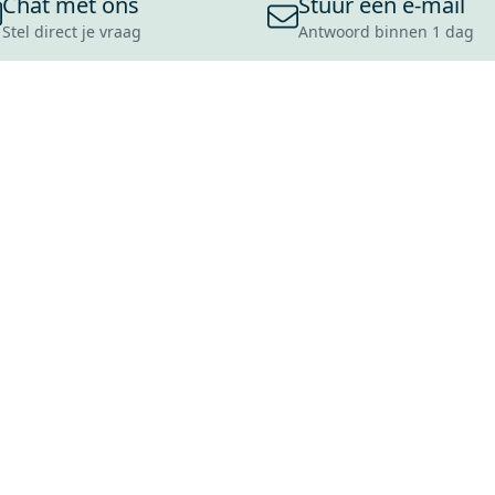
Chat met ons
Stuur een e-mail
Stel direct je vraag
Antwoord binnen 1 dag
ONS ASSORTIMENT
OVER MAXARO
KLANT
BADKAMERS
REVIEWS
CONTACT
TEGELS
OVER ONS
OPENINGS
TOILETTEN
CULTUURWAARDEN
LEVERING
MOODBOARDS
ONZE GESCHIEDENIS
SCHADE
DUURZAAMHEID
RETOURP
MAXARO ALS WERKGEVER
SERVICEA
VACATURES
ZAKELIJK
BLOG
GARANTI
ALLE OND