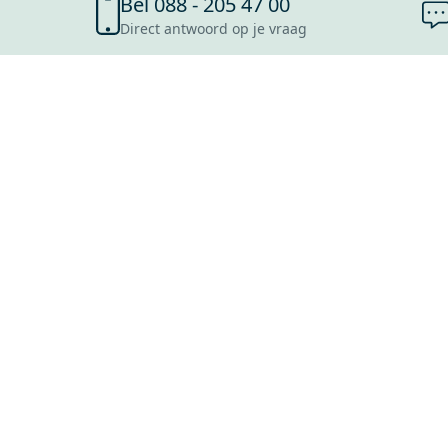
Bel 088 - 205 47 00
Direct antwoord op je vraag
SHOWROOMS
ROOSENDAAL
UTRECHT
ROTTERDAM
HOOFDDORP
Mijn Maxaro login
EINDHOVEN
LEEUWARDEN
HEERLEN
NIJMEGEN
ANTWERPEN