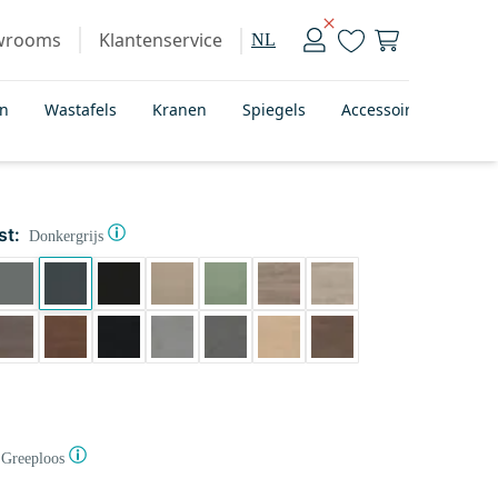
wrooms
Klantenservice
NL
en
Wastafels
Kranen
Spiegels
Accessoires
Bad
st:
Donkergrijs
Greeploos