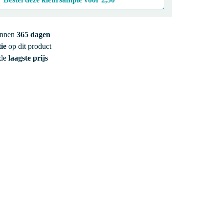
innen
365 dagen
ie
op dit product
 de
laagste prijs