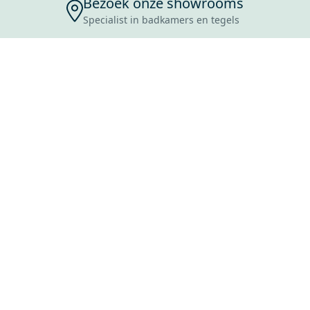
Bezoek onze showrooms
Specialist in badkamers en tegels
ENSERVICE
TIJDEN
SKOSTEN
ROCES
ANVRAAG
EVOORWAARDEN
ERWERPEN