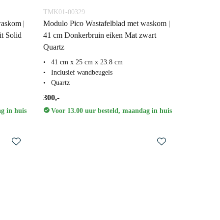
TMK01-00329
waskom |
Modulo Pico Wastafelblad met waskom |
t Solid
41 cm Donkerbruin eiken Mat zwart
Quartz
41 cm x 25 cm x 23.8 cm
Inclusief wandbeugels
Quartz
300,-
g in huis
Voor 13.00 uur besteld, maandag in huis