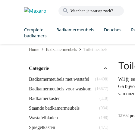
Complete
Badkamermeubels
Douches
R
badkamers
Home
Badkamermeubels
Toiletmeubels
Toi
Categorie
Badkamermeubels met wastafel
Wil jij 
(14498)
Ga bijvo
Badkamermeubels voor waskom
(16677)
van onze
Badkamerkasten
(110)
Staande badkamermeubels
(934)
13702 pr
Wastafelbladen
(198)
Spiegelkasten
(471)