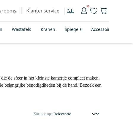
wrooms
Klantenservice
NL
en
Wastafels
Kranen
Spiegels
Accessoires
Bad
 die de sfeer in het kleinste kamertje compleet maken.
lle belangrijke benodigdheden bij de hand. Bezoek een
Sorteer op: