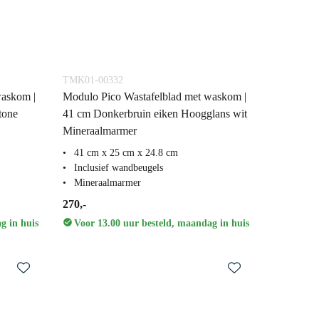
TMK01-00332
waskom |
Modulo Pico Wastafelblad met waskom |
tone
41 cm Donkerbruin eiken Hoogglans wit
Mineraalmarmer
41 cm x 25 cm x 24.8 cm
Inclusief wandbeugels
Mineraalmarmer
270,-
g in huis
Voor 13.00 uur besteld, maandag in huis