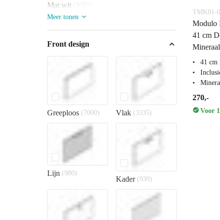
Mat wit
(3085)
TMK01-0
Meer tonen
Modulo P
41 cm Do
Front design
Mineraa
41 cm 
Inclus
Miner
270,-
Voor 1
Greeploos
Vlak
(7000)
(3335)
Lijn
(980)
Kader
(930)