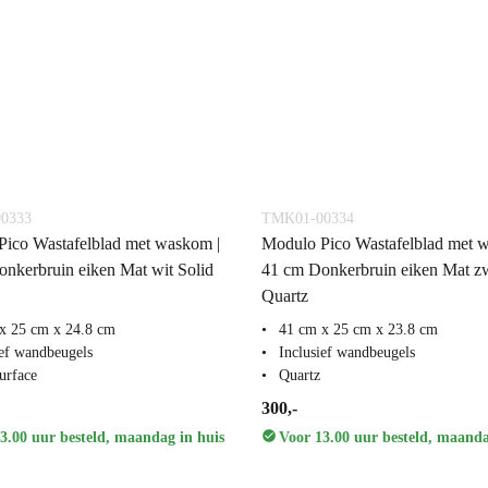
0333
TMK01-00334
ico Wastafelblad met waskom |
Modulo Pico Wastafelblad met 
nkerbruin eiken Mat wit Solid
41 cm Donkerbruin eiken Mat z
Quartz
x 25 cm x 24.8 cm
41 cm x 25 cm x 23.8 cm
ief wandbeugels
Inclusief wandbeugels
urface
Quartz
300,-
3.00 uur besteld, maandag in huis
Voor 13.00 uur besteld, maanda