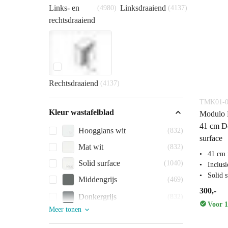
Links- en
Linksdraaiend
(4980)
(4137)
rechtsdraaiend
Rechtsdraaiend
(4137)
TMK01-0
Kleur wastafelblad
Modulo P
41 cm Do
Hoogglans wit
(832)
surface
Mat wit
(832)
41 cm 
Solid surface
(1040)
Inclus
Solid s
Middengrijs
(469)
300,-
Donkergrijs
(832)
Voor 1
Meer tonen