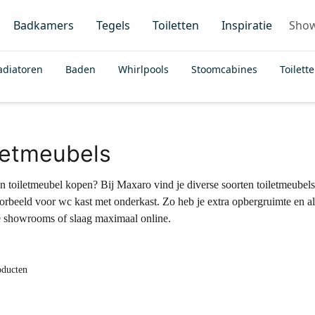
Badkamers
Tegels
Toiletten
Inspiratie
Sho
adiatoren
Baden
Whirlpools
Stoomcabines
Toilett
letmeubels
een toiletmeubel kopen? Bij Maxaro vind je diverse soorten toiletmeubels
orbeeld voor wc kast met onderkast. Zo heb je extra opbergruimte en a
 showrooms of slaag maximaal online.
oducten