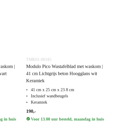
TMK01-00345
waskom |
Modulo Pico Wastafelblad met waskom |
wart
41 cm Lichtgrijs beton Hoogglans wit
Keramiek
41 cm x 25 cm x 23.8 cm
Inclusief wandbeugels
Keramiek
190,-
g in huis
Voor 13.00 uur besteld, maandag in huis