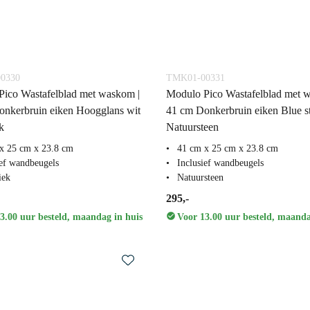
0330
TMK01-00331
ico Wastafelblad met waskom |
Modulo Pico Wastafelblad met 
nkerbruin eiken Hoogglans wit
41 cm Donkerbruin eiken Blue s
k
Natuursteen
x 25 cm x 23.8 cm
41 cm x 25 cm x 23.8 cm
ief wandbeugels
Inclusief wandbeugels
iek
Natuursteen
295,-
3.00 uur besteld, maandag in huis
Voor 13.00 uur besteld, maanda