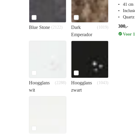
41 cm 
Inclus
Quartz
300,-
Blue Stone
Dark
(2122)
(1019)
Voor 1
Emperador
Hoogglans
Hoogglans
(2288)
(1043)
wit
zwart