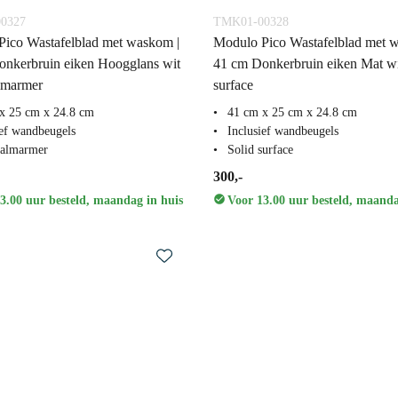
0327
TMK01-00328
ico Wastafelblad met waskom |
Modulo Pico Wastafelblad met 
nkerbruin eiken Hoogglans wit
41 cm Donkerbruin eiken Mat wi
lmarmer
surface
x 25 cm x 24.8 cm
41 cm x 25 cm x 24.8 cm
ief wandbeugels
Inclusief wandbeugels
aalmarmer
Solid surface
300,-
3.00 uur besteld, maandag in huis
Voor 13.00 uur besteld, maanda