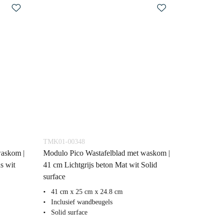
TMK01-00348
waskom |
Modulo Pico Wastafelblad met waskom |
s wit
41 cm Lichtgrijs beton Mat wit Solid
surface
41 cm x 25 cm x 24.8 cm
Inclusief wandbeugels
Solid surface