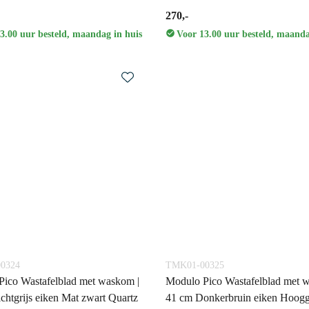
270,-
3.00 uur besteld, maandag in huis
Voor 13.00 uur besteld, maanda
0324
TMK01-00325
ico Wastafelblad met waskom |
Modulo Pico Wastafelblad met 
chtgrijs eiken Mat zwart Quartz
41 cm Donkerbruin eiken Hoogg