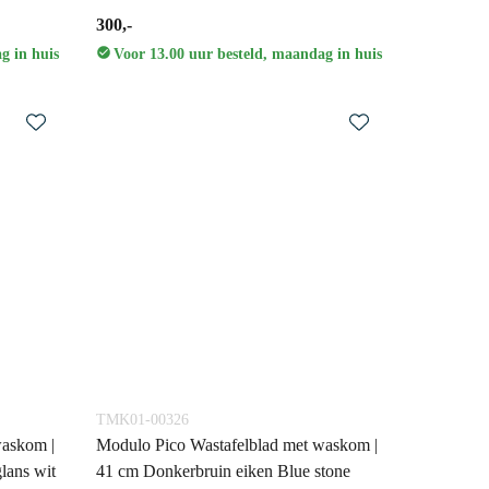
300,-
g in huis
Voor 13.00 uur besteld, maandag in huis
TMK01-00326
waskom |
Modulo Pico Wastafelblad met waskom |
lans wit
41 cm Donkerbruin eiken Blue stone