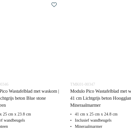
0346
TMK01-00347
ico Wastafelblad met waskom |
Modulo Pico Wastafelblad met 
chtgrijs beton Blue stone
41 cm Lichtgrijs beton Hoogglan
een
Mineraalmarmer
x 25 cm x 23.8 cm
41 cm x 25 cm x 24.8 cm
ief wandbeugels
Inclusief wandbeugels
steen
Mineraalmarmer