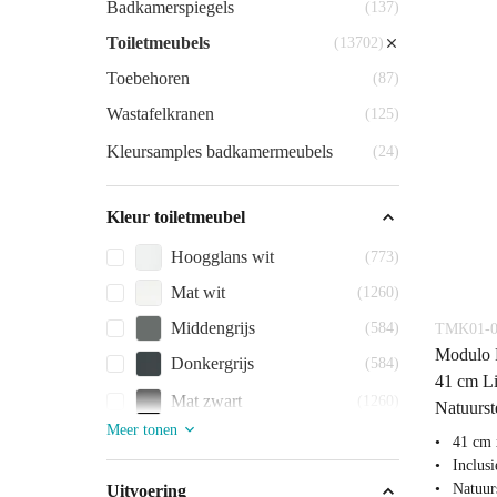
Badkamerspiegels
(137)
Toiletmeubels
(13702)
Toebehoren
(87)
Wastafelkranen
(125)
Kleursamples badkamermeubels
(24)
Kleur toiletmeubel
Hoogglans wit
(773)
Mat wit
(1260)
Middengrijs
(584)
TMK01-0
Modulo P
Donkergrijs
(584)
41 cm Li
Mat zwart
(1260)
Natuurst
Meer tonen
41 cm 
Inclus
Natuur
Uitvoering