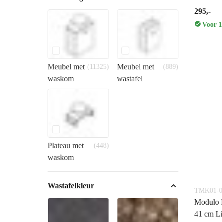
295,-
Voor 1
Meubel met
Meubel met
(11325)
(889)
waskom
wastafel
Plateau met
(448)
waskom
Wastafelkleur
TMK01-0
Modulo P
41 cm Li