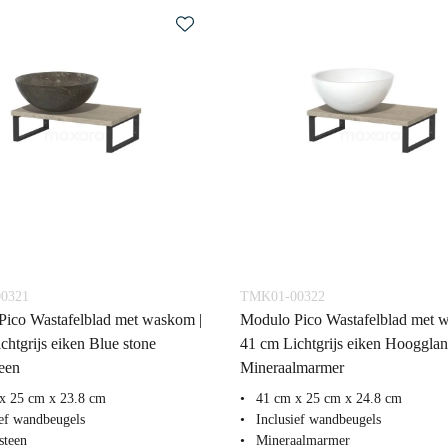
0321
TMK01-00322
ico Wastafelblad met waskom |
Modulo Pico Wastafelblad met 
chtgrijs eiken Blue stone
41 cm Lichtgrijs eiken Hoogglan
een
Mineraalmarmer
x 25 cm x 23.8 cm
41 cm x 25 cm x 24.8 cm
ief wandbeugels
Inclusief wandbeugels
steen
Mineraalmarmer