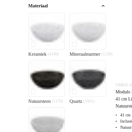
Materiaal
Keramiek
Mineraalmarmer
(4190)
(1230)
TMK01-0
Modulo P
41 cm Li
Natuursteen
Quartz
(5179)
(1061)
Natuurst
41 cm 
Inclus
Natuur