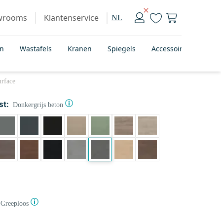
wrooms
Klantenservice
NL
en
Wastafels
Kranen
Spiegels
Accessoires
Bad
urface
st:
Donkergrijs beton
Greeploos