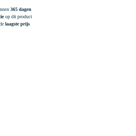
innen
365 dagen
ie
op dit product
 de
laagste prijs