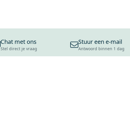
Chat met ons
Stuur een e-mail
Stel direct je vraag
Antwoord binnen 1 dag
ONS ASSORTIMENT
OVER MAXARO
KLANT
BADKAMERS
REVIEWS
CONTACT
TEGELS
OVER ONS
OPENINGS
TOILETTEN
CULTUURWAARDEN
LEVERING
MOODBOARDS
ONZE GESCHIEDENIS
SCHADE
DUURZAAMHEID
RETOURP