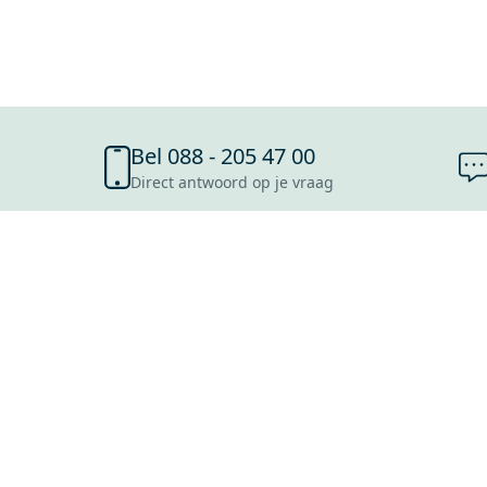
Bel 088 - 205 47 00
Direct antwoord op je vraag
SHOWROOMS
ROOSENDAAL
UTRECHT
ROTTERDAM
HOOFDDORP
Mijn Maxaro login
EINDHOVEN