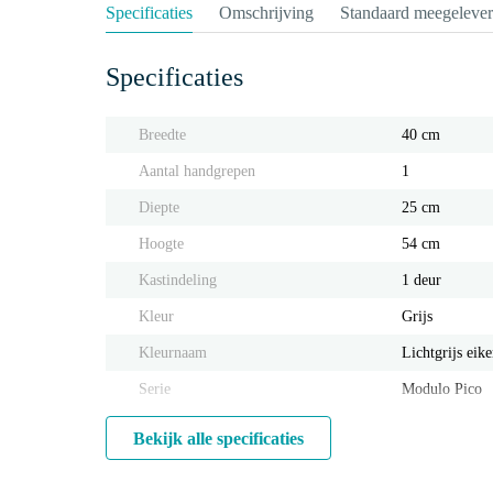
Specificaties
Omschrijving
Standaard meegeleve
Specificaties
Breedte
40 cm
Aantal handgrepen
1
Diepte
25 cm
Hoogte
54 cm
Kastindeling
1 deur
Kleur
Grijs
Kleurnaam
Lichtgrijs eik
Serie
Modulo Pico
Bekijk alle specificaties