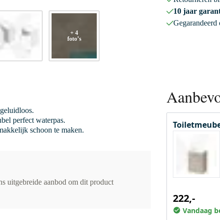
10 jaar garant
Gegarandeerd
+ 4
foto’s
Aanbevo
 geluidloos.
bel perfect waterpas.
Toiletmeube
n makkelijk schoon te maken.
ons uitgebreide aanbod om dit product
222,-
Vandaag be