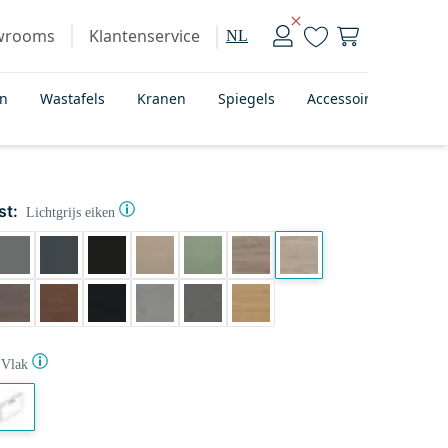
wrooms
Klantenservice
NL
en
Wastafels
Kranen
Spiegels
Accessoires
Bad
st:
Lichtgrijs eiken
Vlak