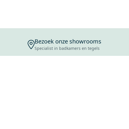
Bezoek onze showrooms
Specialist in badkamers en tegels
ENSERVICE
TIJDEN
SKOSTEN
ROCES