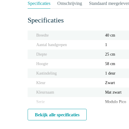
Specificaties
Omschrijving
Standaard meegeleve
Specificaties
Breedte
40 cm
Aantal handgrepen
1
Diepte
25 cm
Hoogte
58 cm
Kastindeling
1 deur
Kleur
Zwart
Kleurnaam
Mat zwart
Serie
Modulo Pico
Bekijk alle specificaties