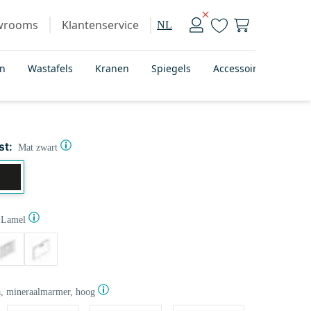
wrooms
Klantenservice
NL
en
Wastafels
Kranen
Spiegels
Accessoires
Bad
st:
Mat zwart
Lamel
, mineraalmarmer, hoog