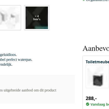
+ 4
foto’s
Aanbevo
 geluidloos.
bel perfect waterpas.
Toiletmeube
ndelijk.
ons uitgebreide aanbod om dit product
288,-
Vandaag be