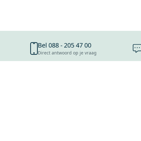
Bel 088 - 205 47 00
Direct antwoord op je vraag
SHOWROOMS
ROOSENDAAL
UTRECHT
ROTTERDAM
HOOFDDORP
Mijn Maxaro login
EINDHOVEN