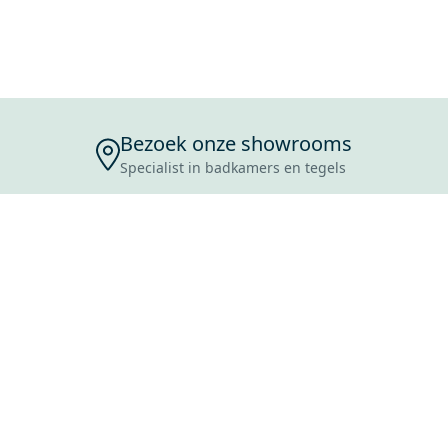
Bezoek onze showrooms
Specialist in badkamers en tegels
ENSERVICE
TIJDEN
SKOSTEN
ROCES