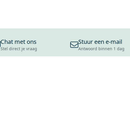
Chat met ons
Stuur een e-mail
Stel direct je vraag
Antwoord binnen 1 dag
ONS ASSORTIMENT
OVER MAXARO
KLANT
BADKAMERS
REVIEWS
CONTACT
TEGELS
OVER ONS
OPENINGS
TOILETTEN
CULTUURWAARDEN
LEVERING
MOODBOARDS
ONZE GESCHIEDENIS
SCHADE
DUURZAAMHEID
RETOURP