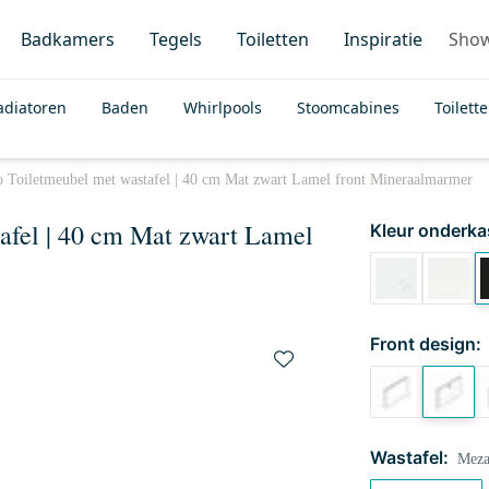
Badkamers
Tegels
Toiletten
Inspiratie
Sho
adiatoren
Baden
Whirlpools
Stoomcabines
Toilett
 Toiletmeubel met wastafel | 40 cm Mat zwart Lamel front Mineraalmarmer
afel | 40 cm Mat zwart Lamel
Kleur onderka
Front design:
Wastafel:
Meza