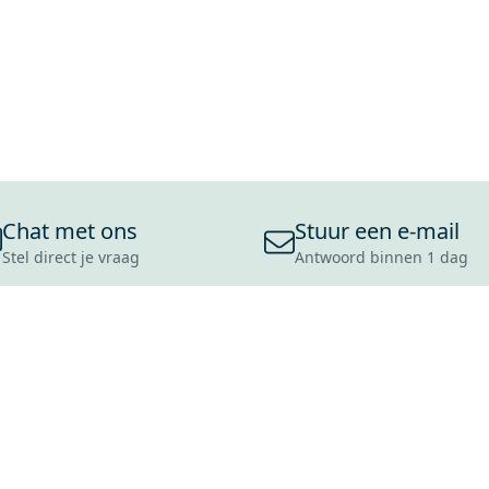
Chat met ons
Stuur een e-mail
Stel direct je vraag
Antwoord binnen 1 dag
ONS ASSORTIMENT
OVER MAXARO
KLANT
BADKAMERS
REVIEWS
CONTACT
TEGELS
OVER ONS
OPENINGS
TOILETTEN
CULTUURWAARDEN
LEVERING