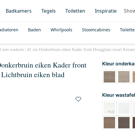
Badkamers
Tegels
Toiletten
Inspiratie
Sho
adiatoren
Baden
Whirlpools
Stoomcabines
Toilett
l met waskom | 41 cm Donkerbruin eiken Kader front Hoogglans zwart Kerami
onkerbruin eiken Kader front
Kleur onderka
Lichtbruin eiken blad
Kleur wastafel