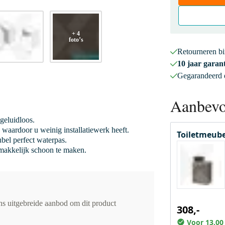
+ 4
foto’s
Retourneren b
10 jaar garant
Gegarandeerd
Aanbevo
 geluidloos.
 waardoor u weinig installatiewerk heeft.
Toiletmeube
bel perfect waterpas.
 makkelijk schoon te maken.
ons uitgebreide aanbod om dit product
308,-
Voor 13.00