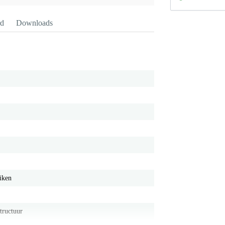
rd
Downloads
iken
tructuur