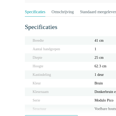
Specificaties
Omschrijving
Standaard meegeleve
Specificaties
Breedte
41 cm
Aantal handgrepen
1
Diepte
25 cm
Hoogte
62.3 cm
Kastindeling
1 deur
Kleur
Bruin
Kleurnaam
Donkerbruin e
Serie
Modulo Pico
Structuur
Voelbare houts