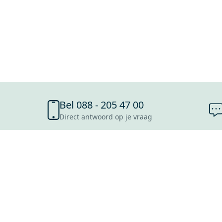
Bel 088 - 205 47 00
Direct antwoord op je vraag
SHOWROOMS
ROOSENDAAL
UTRECHT
ROTTERDAM