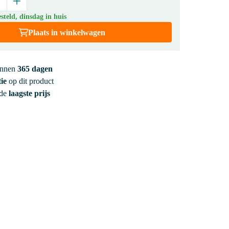
teld, dinsdag in huis
Plaats in winkelwagen
innen
365 dagen
ie
op dit product
 de
laagste prijs