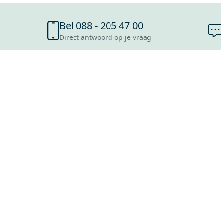
Bel 088 - 205 47 00
Direct antwoord op je vraag
SHOWROOMS
ROOSENDAAL
UTRECHT
ROTTERDAM
HOOFDDORP
Mijn Maxaro login
EINDHOVEN
LEEUWARDEN
HEERLEN
NIJMEGEN