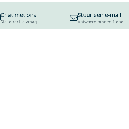
Chat met ons
Stuur een e-mail
Stel direct je vraag
Antwoord binnen 1 dag
ONS ASSORTIMENT
OVER MAXARO
KLANT
BADKAMERS
REVIEWS
CONTACT
TEGELS
OVER ONS
OPENINGS
TOILETTEN
CULTUURWAARDEN
LEVERING
MOODBOARDS
ONZE GESCHIEDENIS
SCHADE
DUURZAAMHEID
RETOURP
MAXARO ALS WERKGEVER
SERVICEA
VACATURES
ZAKELIJK
BLOG
GARANTI