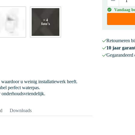
Vandaag bes
+ 4
foto’s
Retourneren b
10 jaar garant
Gegarandeerd
 waardoor u weinig installatiewerk heeft.
bel perfect waterpas.
r onderhoudsvriendelijk.
rd
Downloads