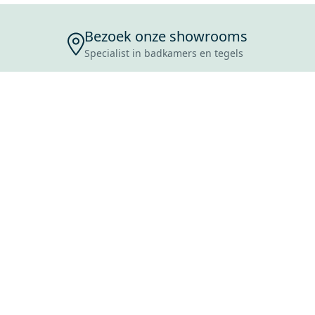
Bezoek onze showrooms
Specialist in badkamers en tegels
ENSERVICE
TIJDEN
SKOSTEN
ROCES
ANVRAAG
EVOORWAARDEN