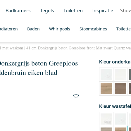
Badkamers
Tegels
Toiletten
Inspiratie
Sho
adiatoren
Baden
Whirlpools
Stoomcabines
Toilett
l met waskom | 41 cm Donkergrijs beton Greeploos front Mat zwart Quartz w
onkergrijs beton Greeploos
Kleur onderka
denbruin eiken blad
Kleur wastafel