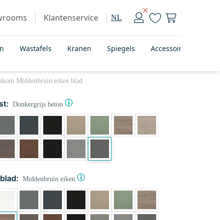
wrooms
Klantenservice
NL
en
Wastafels
Kranen
Spiegels
Accessoires
Bad
askom Middenbruin eiken blad
st:
Donkergrijs beton
blad:
Middenbruin eiken