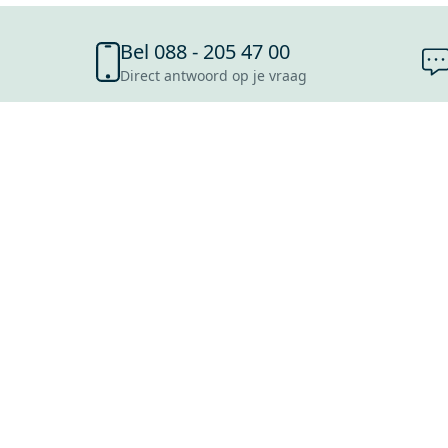
Bel 088 - 205 47 00
Direct antwoord op je vraag
SHOWROOMS
ROOSENDAAL
UTRECHT
ROTTERDAM
HOOFDDORP
Mijn Maxaro login
EINDHOVEN
LEEUWARDEN
HEERLEN
NIJMEGEN