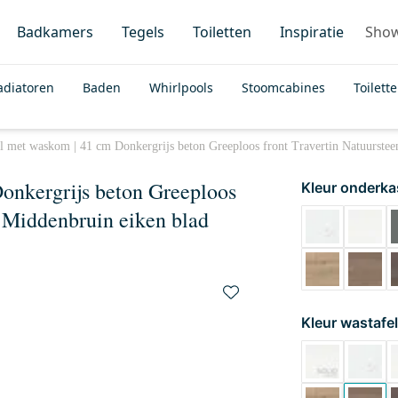
Badkamers
Tegels
Toiletten
Inspiratie
Sho
adiatoren
Baden
Whirlpools
Stoomcabines
Toilett
l met waskom | 41 cm Donkergrijs beton Greeploos front Travertin Natuurste
onkergrijs beton Greeploos
Kleur onderka
 Middenbruin eiken blad
Kleur wastafel