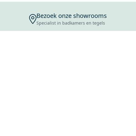
Bezoek onze showrooms
Specialist in badkamers en tegels
ENSERVICE
TIJDEN
SKOSTEN
ROCES
ANVRAAG
EVOORWAARDEN