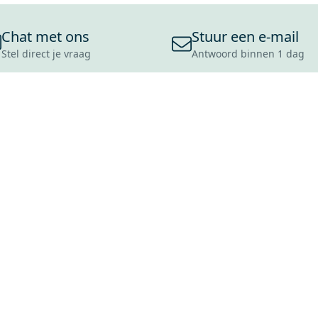
Chat met ons
Stuur een e-mail
Stel direct je vraag
Antwoord binnen 1 dag
ONS ASSORTIMENT
OVER MAXARO
KLANT
BADKAMERS
REVIEWS
CONTACT
TEGELS
OVER ONS
OPENINGS
TOILETTEN
CULTUURWAARDEN
LEVERING
MOODBOARDS
ONZE GESCHIEDENIS
SCHADE
DUURZAAMHEID
RETOURP
MAXARO ALS WERKGEVER
SERVICEA
VACATURES
ZAKELIJK
BLOG
GARANTI