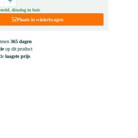
teld, dinsdag in huis
Plaats in winkelwagen
innen
365 dagen
ie
op dit product
 de
laagste prijs