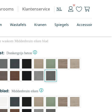
wrooms
Klantenservice
NL
en
Wastafels
Kranen
Spiegels
Accessoires
Bad
en waskom Middenbruin eiken blad
st:
Donkergrijs beton
blad:
Middenbruin eiken