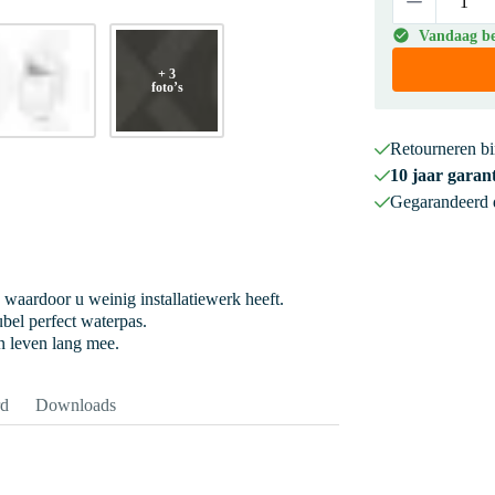
Vandaag bes
+ 3
foto’s
Retourneren b
10 jaar garant
Gegarandeerd
 waardoor u weinig installatiewerk heeft.
bel perfect waterpas.
 leven lang mee.
rd
Downloads