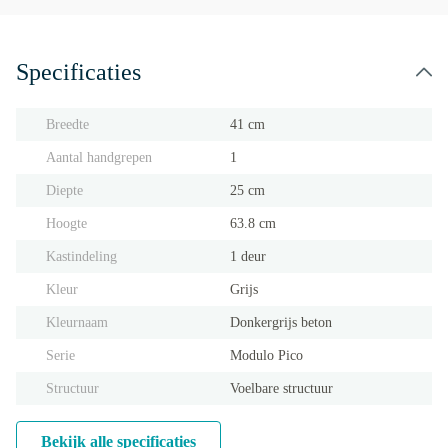
Specificaties
Breedte
41 cm
Aantal handgrepen
1
Diepte
25 cm
Hoogte
63.8 cm
Kastindeling
1 deur
Kleur
Grijs
Kleurnaam
Donkergrijs beton
Serie
Modulo Pico
Structuur
Voelbare structuur
Bekijk alle specificaties