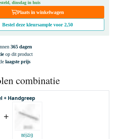
teld, dinsdag in huis
Plaats in winkelwagen
Bestel deze kleursample voor
2,50
innen
365 dagen
ie
op dit product
 de
laagste prijs
len combinatie
l + Handgreep
wijzig