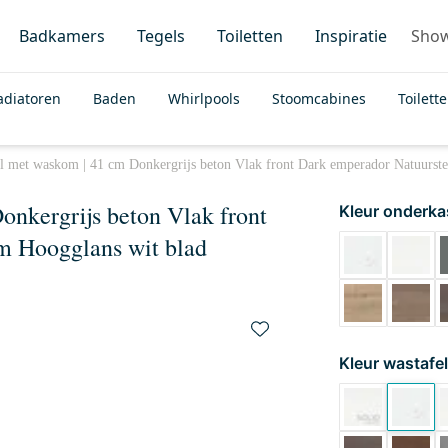
Badkamers
Tegels
Toiletten
Inspiratie
Sho
adiatoren
Baden
Whirlpools
Stoomcabines
Toilett
l met waskom | 41 cm Donkergrijs beton Vlak front Dark emperador Natuurst
nkergrijs beton Vlak front
Kleur onderka
m Hoogglans wit blad
Kleur wastafel