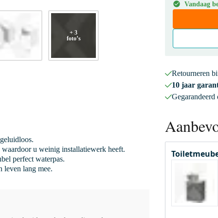
Vandaag bes
+ 3
foto’s
Retourneren b
10 jaar garant
Gegarandeerd
Aanbevo
 geluidloos.
 waardoor u weinig installatiewerk heeft.
Toiletmeube
bel perfect waterpas.
 leven lang mee.