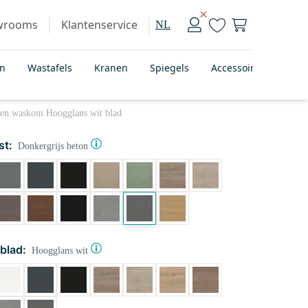
wrooms
Klantenservice
NL
en
Wastafels
Kranen
Spiegels
Accessoires
Bad
een waskom Hoogglans wit blad
st:
Donkergrijs beton
blad:
Hoogglans wit