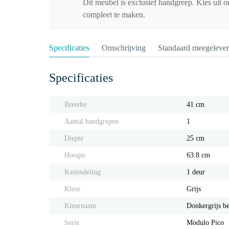
Dit meubel is exclusief handgreep. Kies uit 
compleet te maken.
Specificaties
Omschrijving
Standaard meegeleve
Specificaties
Breedte
41 cm
Aantal handgrepen
1
Diepte
25 cm
Hoogte
63.8 cm
Kastindeling
1 deur
Kleur
Grijs
Kleurnaam
Donkergrijs b
Serie
Modulo Pico