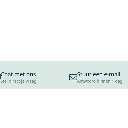
Chat met ons
Stuur een e-mail
Stel direct je vraag
Antwoord binnen 1 dag
ONS ASSORTIMENT
OVER MAXARO
KLANT
BADKAMERS
REVIEWS
CONTACT