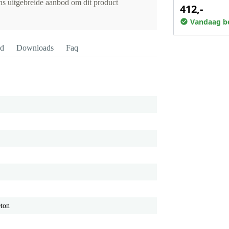
ons uitgebreide aanbod om dit product
412,-
Vandaag be
rd
Downloads
Faq
eton