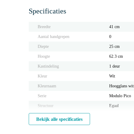
Specificaties
Breedte
41 cm
Aantal handgrepen
0
Diepte
25 cm
Hoogte
62.3 cm
Kastindeling
1 deur
Kleur
Wit
Kleurnaam
Hoogglans wit
Serie
Modulo Pico
Structuur
Egaal
Bekijk alle specificaties