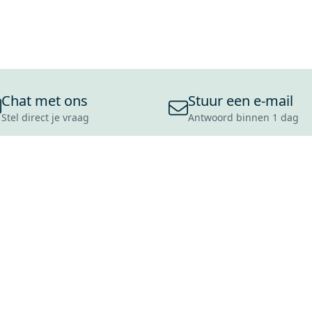
Chat met ons
Stuur een e-mail
Stel direct je vraag
Antwoord binnen 1 dag
ONS ASSORTIMENT
OVER MAXARO
KLANT
BADKAMERS
REVIEWS
CONTACT
TEGELS
OVER ONS
OPENINGS
TOILETTEN
CULTUURWAARDEN
LEVERING
MOODBOARDS
ONZE GESCHIEDENIS
SCHADE
DUURZAAMHEID
RETOURP