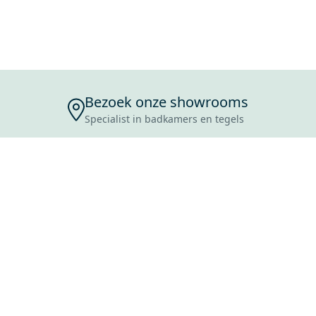
Bezoek onze showrooms
Specialist in badkamers en tegels
ENSERVICE
TIJDEN
SKOSTEN
ROCES