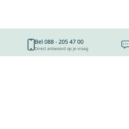
Bel 088 - 205 47 00
Direct antwoord op je vraag
SHOWROOMS
ROOSENDAAL
UTRECHT
ROTTERDAM
HOOFDDORP
Mijn Maxaro login
EINDHOVEN