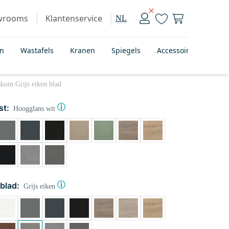
wrooms
Klantenservice
NL
en
Wastafels
Kranen
Spiegels
Accessoires
Bad
kom Grijs eiken blad
st:
Hoogglans wit
blad:
Grijs eiken