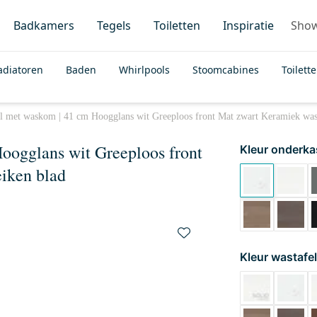
Badkamers
Tegels
Toiletten
Inspiratie
Sho
adiatoren
Baden
Whirlpools
Stoomcabines
Toilett
l met waskom | 41 cm Hoogglans wit Greeploos front Mat zwart Keramiek was
oogglans wit Greeploos front
Kleur onderka
iken blad
Kleur wastafel