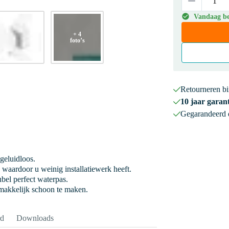
Vandaag be
+ 4
foto’s
Retourneren b
10 jaar garant
Gegarandeerd
 geluidloos.
 waardoor u weinig installatiewerk heeft.
bel perfect waterpas.
 makkelijk schoon te maken.
rd
Downloads