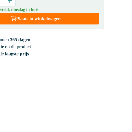
teld, dinsdag in huis
Plaats in winkelwagen
innen
365 dagen
ie
op dit product
 de
laagste prijs