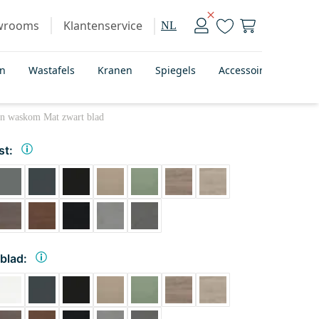
wrooms
Klantenservice
NL
en
Wastafels
Kranen
Spiegels
Accessoires
Bad
en waskom Mat zwart blad
st:
blad: