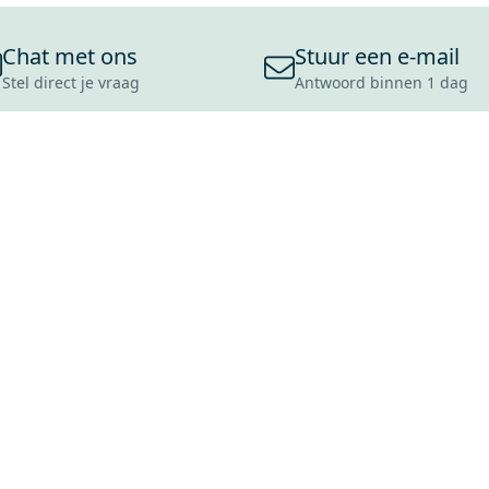
Chat met ons
Stuur een e-mail
Stel direct je vraag
Antwoord binnen 1 dag
ONS ASSORTIMENT
OVER MAXARO
KLANT
BADKAMERS
REVIEWS
CONTACT
TEGELS
OVER ONS
OPENINGS
TOILETTEN
CULTUURWAARDEN
LEVERING
MOODBOARDS
ONZE GESCHIEDENIS
SCHADE
DUURZAAMHEID
RETOURP
MAXARO ALS WERKGEVER
SERVICEA
VACATURES
ZAKELIJK
BLOG
GARANTI