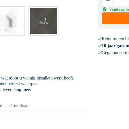
Vandaag bes
+ 3
foto’s
Retourneren b
10 jaar garant
Gegarandeerd
 waardoor u weinig installatiewerk heeft.
bel perfect waterpas.
 leven lang mee.
rd
Downloads