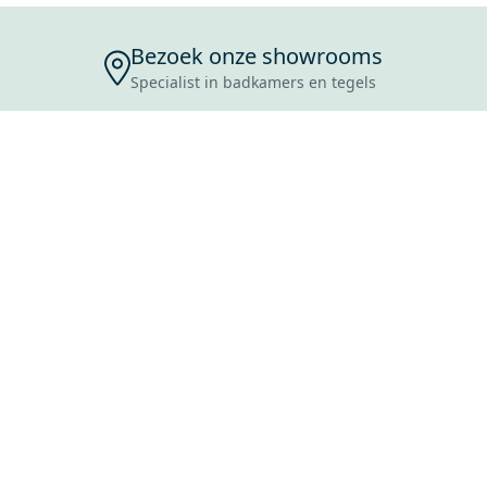
Bezoek onze showrooms
Specialist in badkamers en tegels
ENSERVICE
TIJDEN
SKOSTEN
ROCES
ANVRAAG
EVOORWAARDEN