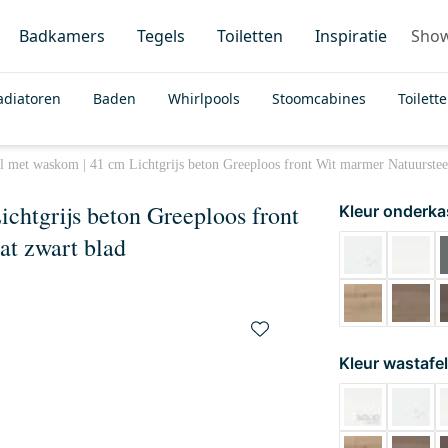
Badkamers
Tegels
Toiletten
Inspiratie
Sho
adiatoren
Baden
Whirlpools
Stoomcabines
Toilett
l met waskom | 41 cm Lichtgrijs beton Greeploos front Wit marmer Natuurste
chtgrijs beton Greeploos front
Kleur onderka
t zwart blad
Kleur wastafel