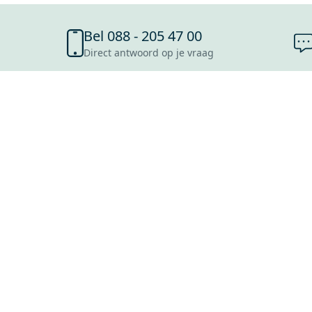
Bel 088 - 205 47 00
Direct antwoord op je vraag
SHOWROOMS
ROOSENDAAL
UTRECHT
ROTTERDAM
HOOFDDORP
Mijn Maxaro login
EINDHOVEN
LEEUWARDEN
HEERLEN
NIJMEGEN