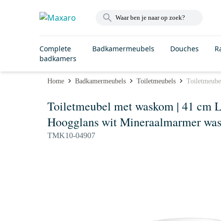
Complete
Badkamermeubels
Douches
R
badkamers
Home
Badkamermeubels
Toiletmeubels
Toiletmeube
Toiletmeubel met waskom | 41 cm Li
Hoogglans wit Mineraalmarmer wask
TMK10-04907