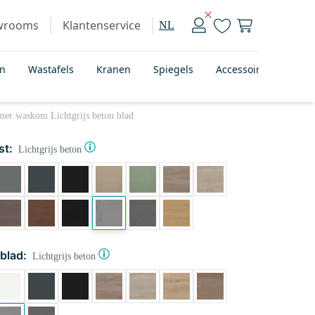
wrooms
Klantenservice
NL
en
Wastafels
Kranen
Spiegels
Accessoires
Bad
mer waskom Lichtgrijs beton blad
st:
Lichtgrijs beton
blad:
Lichtgrijs beton