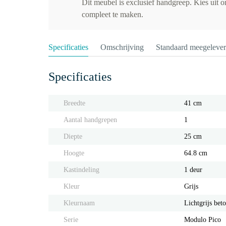
Dit meubel is exclusief handgreep. Kies uit 
compleet te maken.
Specificaties
Omschrijving
Standaard meegeleve
Specificaties
Breedte
41 cm
Aantal handgrepen
1
Diepte
25 cm
Hoogte
64.8 cm
Kastindeling
1 deur
Kleur
Grijs
Kleurnaam
Lichtgrijs bet
Serie
Modulo Pico