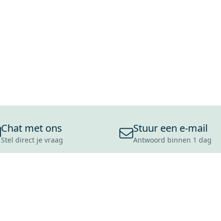
Chat met ons
Stuur een e-mail
Stel direct je vraag
Antwoord binnen 1 dag
ONS ASSORTIMENT
OVER MAXARO
KLANT
BADKAMERS
REVIEWS
CONTACT