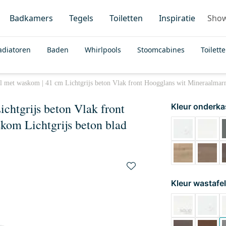
Badkamers
Tegels
Toiletten
Inspiratie
Sho
adiatoren
Baden
Whirlpools
Stoomcabines
Toilett
l met waskom | 41 cm Lichtgrijs beton Vlak front Hoogglans wit Mineraalmar
chtgrijs beton Vlak front
Kleur onderka
om Lichtgrijs beton blad
Kleur wastafel