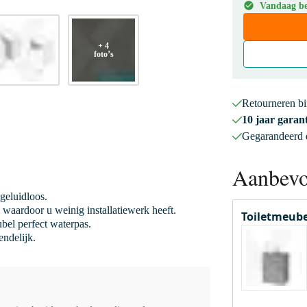
Vandaag bes
+ 4
foto’s
Retourneren b
10 jaar garant
Gegarandeerd
Aanbevo
 geluidloos.
 waardoor u weinig installatiewerk heeft.
Toiletmeube
bel perfect waterpas.
ndelijk.