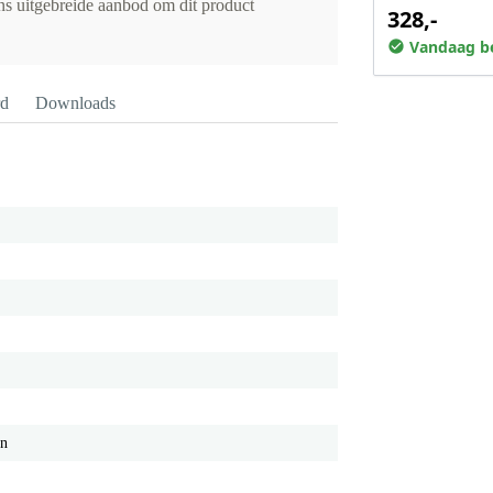
ons uitgebreide aanbod om dit product
328,-
Vandaag be
rd
Downloads
on