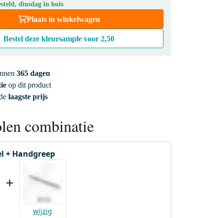
teld, dinsdag in huis
Plaats in winkelwagen
Bestel deze kleursample voor
2,50
innen
365 dagen
ie
op dit product
 de
laagste prijs
len combinatie
l + Handgreep
wijzig