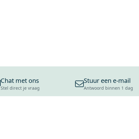
Chat met ons
Stuur een e-mail
Stel direct je vraag
Antwoord binnen 1 dag
ONS ASSORTIMENT
OVER MAXARO
KLANT
BADKAMERS
REVIEWS
CONTACT