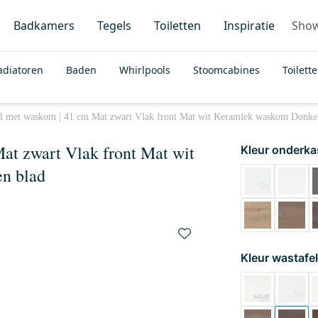
Badkamers
Tegels
Toiletten
Inspiratie
Sho
adiatoren
Baden
Whirlpools
Stoomcabines
Toilett
l met waskom | 41 cm Mat zwart Vlak front Mat wit Keramiek waskom Donker
at zwart Vlak front Mat wit
Kleur onderka
n blad
Kleur wastafel