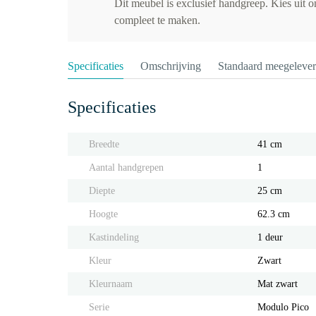
Dit meubel is exclusief handgreep. Kies uit 
compleet te maken.
Specificaties
Omschrijving
Standaard meegeleve
Specificaties
Breedte
41 cm
Aantal handgrepen
1
Diepte
25 cm
Hoogte
62.3 cm
Kastindeling
1 deur
Kleur
Zwart
Kleurnaam
Mat zwart
Serie
Modulo Pico