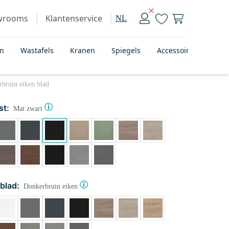
wrooms
Klantenservice
NL
en
Wastafels
Kranen
Spiegels
Accessoires
Bad
bruin eiken blad
st:
Mat zwart
blad:
Donkerbruin eiken