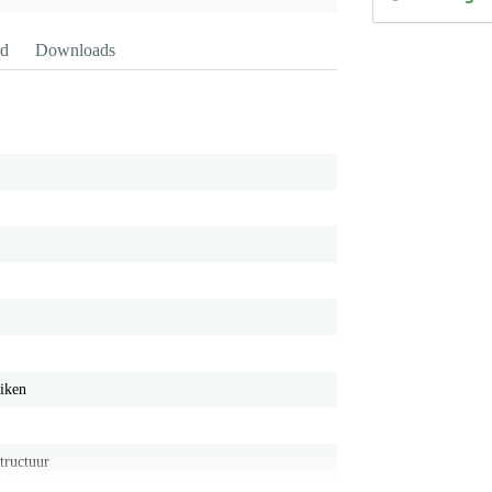
rd
Downloads
iken
tructuur