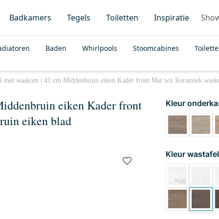
Badkamers
Tegels
Toiletten
Inspiratie
Sho
adiatoren
Baden
Whirlpools
Stoomcabines
Toilett
l met waskom | 41 cm Middenbruin eiken Kader front Mat wit Keramiek wask
iddenbruin eiken Kader front
Kleur onderka
uin eiken blad
Kleur wastafel