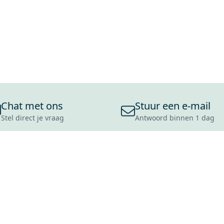
Chat met ons
Stuur een e-mail
Stel direct je vraag
Antwoord binnen 1 dag
ONS ASSORTIMENT
OVER MAXARO
KLANT
BADKAMERS
REVIEWS
CONTACT
TEGELS
OVER ONS
OPENINGS
TOILETTEN
CULTUURWAARDEN
LEVERING