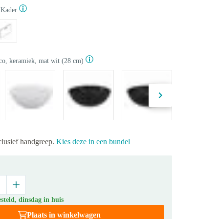
Kader
co, keramiek, mat wit (28 cm)
clusief handgreep.
Kies deze in een bundel
teld, dinsdag in huis
Plaats in winkelwagen