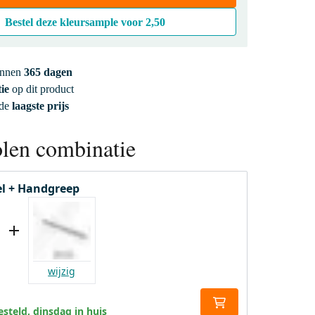
Bestel deze kleursample voor
2,50
innen
365 dagen
ie
op dit product
 de
laagste prijs
len combinatie
l + Handgreep
wijzig
steld, dinsdag in huis