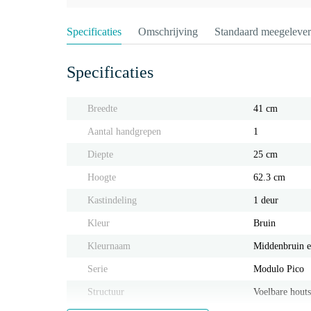
Specificaties
Omschrijving
Standaard meegeleve
Specificaties
Breedte
41 cm
Aantal handgrepen
1
Diepte
25 cm
Hoogte
62.3 cm
Kastindeling
1 deur
Kleur
Bruin
Kleurnaam
Middenbruin e
Serie
Modulo Pico
Structuur
Voelbare houts