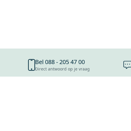
Bel 088 - 205 47 00
Direct antwoord op je vraag
SHOWROOMS
ROOSENDAAL
UTRECHT
ROTTERDAM