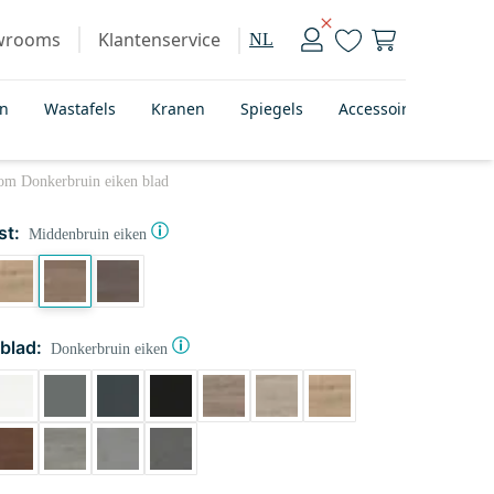
wrooms
Klantenservice
NL
en
Wastafels
Kranen
Spiegels
Accessoires
Bad
om Donkerbruin eiken blad
st:
Middenbruin eiken
blad:
Donkerbruin eiken