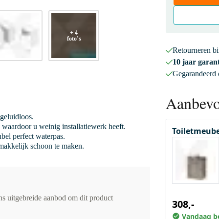
+ 4
foto’s
Retourneren b
10 jaar garant
Gegarandeerd
Aanbevo
 geluidloos.
 waardoor u weinig installatiewerk heeft.
Toiletmeube
bel perfect waterpas.
 makkelijk schoon te maken.
ons uitgebreide aanbod om dit product
308,-
Vandaag be