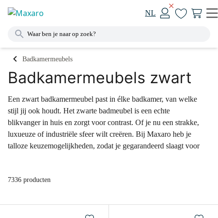
NL
Badkamermeubels
Badkamermeubels zwart
Een zwart badkamermeubel past in élke badkamer, van welke
stijl jij ook houdt. Het zwarte badmeubel is een echte
blikvanger in huis en zorgt voor contrast. Of je nu een strakke,
luxueuze of industriële sfeer wilt creëren. Bij Maxaro heb je
talloze keuzemogelijkheden, zodat je gegarandeerd slaagt voor
een zwart badkamermeubel. Kies uit verschillende afmetingen,
fronten en wastafels. Bekijk onze collectie online, of kom langs
7336 producten
in onze megashowrooms.