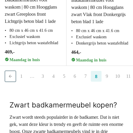
Badkamermeubel voor
waskom | 80 cm Hoogglans
waskom | 80 cm Hoogglans
zwart Greeploos front
zwart Vlak front Donkergrijs
Lichtgrijs beton blad 1 lade
beton blad 1 lade
80 cm x 46 cm x 41.6 cm
80 cm x 46 cm x 41.6 cm
Exclusief waskom
Exclusief waskom
Lichtgrijs beton wastafelblad
Donkergrijs beton wastafelblad
469,-
464,-
Maandag in huis
Maandag in huis
1
…
3
4
5
6
7
9
10
11
8
Zwart badkamermeubel kopen?
Zwart wordt steeds populairder in de badkamer. Dat is niet
gek, want deze kleur is trendy en geeft de ruimte een enorme
boost. Onze zwarte badkamermeubels vind je in drie