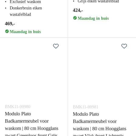
Grijs eiken wastafelblad
Exclusief waskom
Donkerbruin eiken
424,-
wastafelblad
Maandag in huis
469,-
Maandag in huis
BMK11-00980
BMK11-00981
Modulo Plato
Modulo Plato
Badkamermeubel voor
Badkamermeubel voor
waskom | 80 cm Hoogglans
waskom | 80 cm Hoogglans
zwart Greeploos front Grijs
zwart Vlak front Lichtgrijs