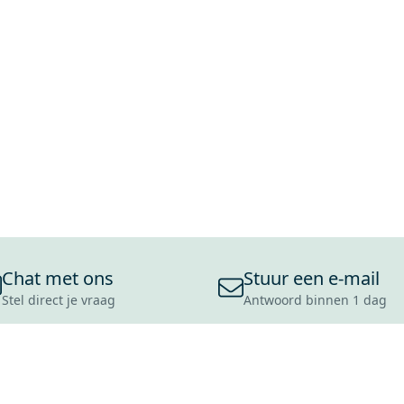
Chat met ons
Stuur een e-mail
Stel direct je vraag
Antwoord binnen 1 dag
ONS ASSORTIMENT
OVER MAXARO
KLANT