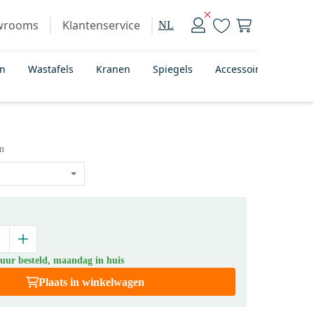
wrooms
Klantenservice
NL
en
Wastafels
Kranen
Spiegels
Accessoires
Bad
m
 uur besteld, maandag in huis
Plaats in winkelwagen