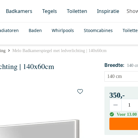
Badkamers
Tegels
Toiletten
Inspiratie
Sho
adiatoren
Baden
Whirlpools
Stoomcabines
Toilett
ting
Melo Badkamerspiegel met ledverlichting | 140x60cm
chting | 140x60cm
Breedte:
140 c
350,-
Voor 13.00