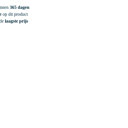
innen
365 dagen
e
op dit product
 de
laagste prijs