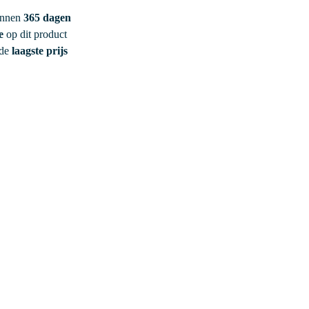
innen
365 dagen
e
op dit product
 de
laagste prijs