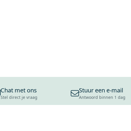
Chat met ons
Stuur een e-mail
Stel direct je vraag
Antwoord binnen 1 dag
ONS ASSORTIMENT
OVER MAXARO
KLANT