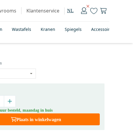
wrooms
Klantenservice
NL
en
Wastafels
Kranen
Spiegels
Accessoires
Bad
m
 uur besteld, maandag in huis
Plaats in winkelwagen