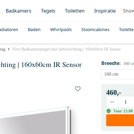
Badkamers
Tegels
Toiletten
Inspiratie
Sho
adiatoren
Baden
Whirlpools
Stoomcabines
Toilett
ting
Vivo Badkamerspiegel met ledverlichting | 160x60cm IR Sensor
chting | 160x60cm IR Sensor
Breedte:
160 c
460,-
Voor 13.00