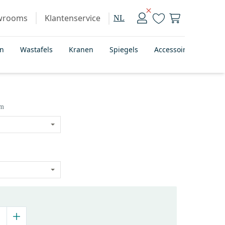
wrooms
Klantenservice
NL
en
Wastafels
Kranen
Spiegels
Accessoires
Bad
cm