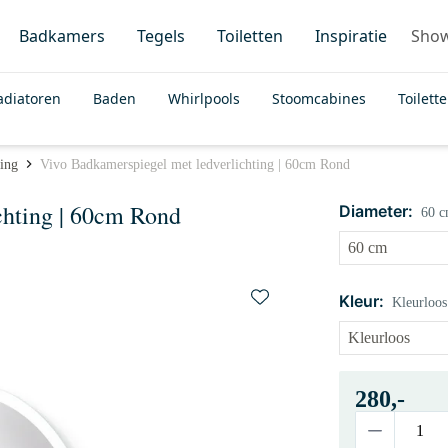
Badkamers
Tegels
Toiletten
Inspiratie
Sho
adiatoren
Baden
Whirlpools
Stoomcabines
Toilett
ting
Vivo Badkamerspiegel met ledverlichting | 60cm Rond
chting | 60cm Rond
Diameter:
60 
Kleur:
Kleurloos
280,-