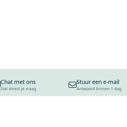
Chat met ons
Stuur een e-mail
Stel direct je vraag
Antwoord binnen 1 dag
ONS ASSORTIMENT
OVER MAXARO
KLANT