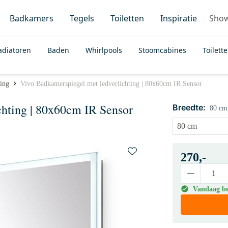
Badkamers
Tegels
Toiletten
Inspiratie
Sho
adiatoren
Baden
Whirlpools
Stoomcabines
Toilett
ting
Vivo Badkamerspiegel met ledverlichting | 80x60cm IR Sensor
chting | 80x60cm IR Sensor
Breedte:
80 cm
270,-
Vandaag bes