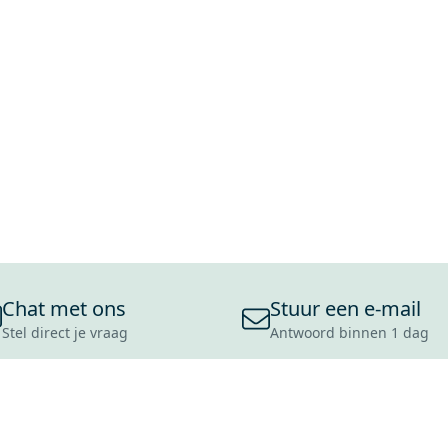
Chat met ons
Stuur een e-mail
Stel direct je vraag
Antwoord binnen 1 dag
ONS ASSORTIMENT
OVER MAXARO
KLANT