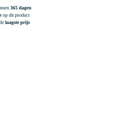
innen
365 dagen
e
op dit product
 de
laagste prijs