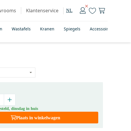
wrooms
Klantenservice
NL
en
Wastafels
Kranen
Spiegels
Accessoires
Bad
teld, dinsdag in huis
Plaats in winkelwagen