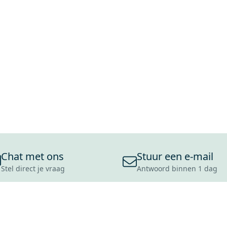
Chat met ons
Stuur een e-mail
Stel direct je vraag
Antwoord binnen 1 dag
ONS ASSORTIMENT
OVER MAXARO
KLANT