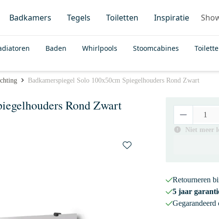
Badkamers
Tegels
Toiletten
Inspiratie
Sho
adiatoren
Baden
Whirlpools
Stoomcabines
Toilett
chting
Badkamerspiegel Solo 100x50cm Spiegelhouders Rond Zwart
iegelhouders Rond Zwart
Niet meer 
Retourneren b
5 jaar garanti
Gegarandeerd