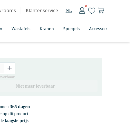
wrooms
Klantenservice
NL
en
Wastafels
Kranen
Spiegels
Accessoires
Bad
leverbaar
Niet meer leverbaar
innen
365 dagen
e
op dit product
 de
laagste prijs