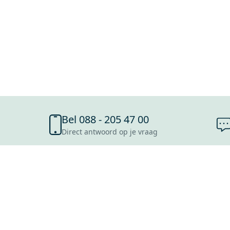
Bel 088 - 205 47 00
Direct antwoord op je vraag
SHOWROOMS
ROOSENDAAL
UTRECHT