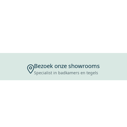
Bezoek onze showrooms
Specialist in badkamers en tegels
ENSERVICE
TIJDEN