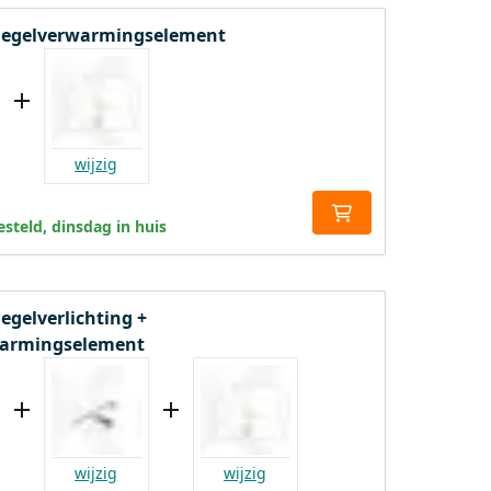
piegelverwarmingselement
wijzig
steld, dinsdag in huis
iegelverlichting +
warmingselement
wijzig
wijzig