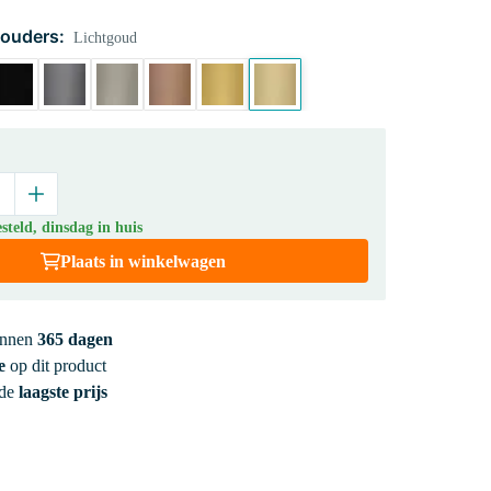
houders:
Lichtgoud
teld, dinsdag in huis
Plaats in winkelwagen
innen
365 dagen
e
op dit product
 de
laagste prijs