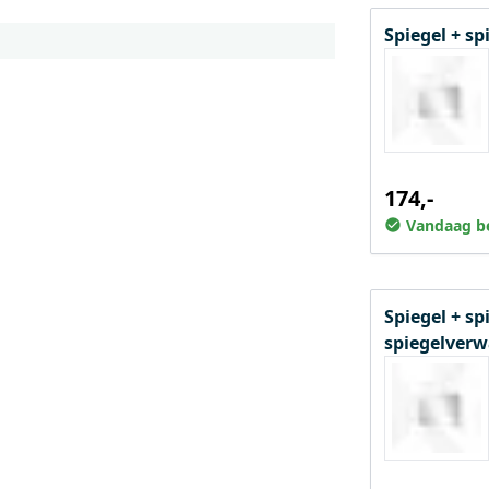
Spiegel + s
174,-
Vandaag be
Spiegel + sp
spiegelver