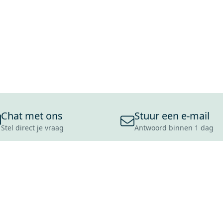
Chat met ons
Stuur een e-mail
Stel direct je vraag
Antwoord binnen 1 dag
ONS ASSORTIMENT
OVER MAXARO
KLANT
BADKAMERS
REVIEWS
CONTACT
TEGELS
OVER ONS
OPENINGS