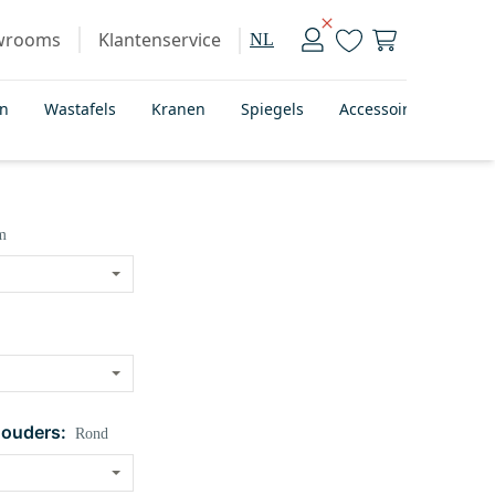
wrooms
Klantenservice
NL
en
Wastafels
Kranen
Spiegels
Accessoires
Bad
m
houders:
Rond