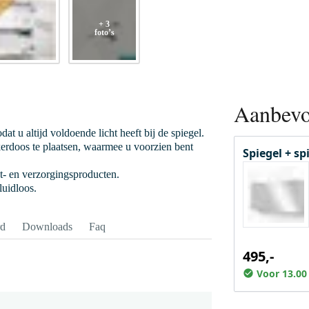
+ 3
foto’s
Aanbevo
at u altijd voldoende licht heeft bij de spiegel.
kerdoos te plaatsen, waarmee u voorzien bent
Spiegel + sp
et- en verzorgingsproducten.
luidloos.
rd
Downloads
Faq
495,-
Voor 13.00