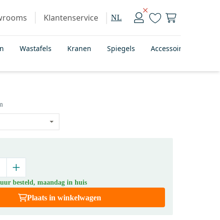
wrooms
Klantenservice
NL
en
Wastafels
Kranen
Spiegels
Accessoires
Bad
m
 uur besteld, maandag in huis
Plaats in winkelwagen