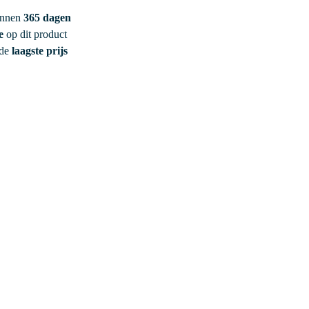
innen
365 dagen
e
op dit product
 de
laagste prijs