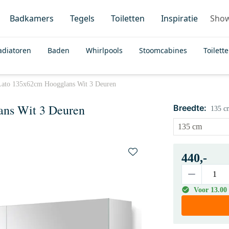
Badkamers
Tegels
Toiletten
Inspiratie
Sho
adiatoren
Baden
Whirlpools
Stoomcabines
Toilett
 Lato 135x62cm Hoogglans Wit 3 Deuren
ans Wit 3 Deuren
Breedte:
135 c
440,-
Voor 13.00