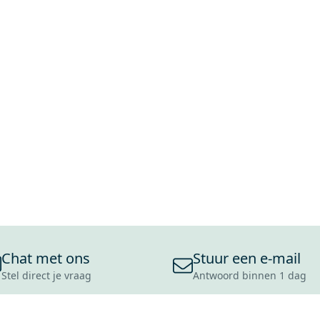
Chat met ons
Stuur een e-mail
Stel direct je vraag
Antwoord binnen 1 dag