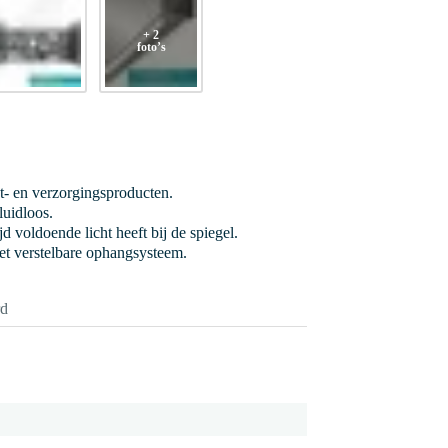
+ 2
foto’s
et- en verzorgingsproducten.
luidloos.
jd voldoende licht heeft bij de spiegel.
et verstelbare ophangsysteem.
rd