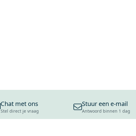
Chat met ons
Stuur een e-mail
Stel direct je vraag
Antwoord binnen 1 dag