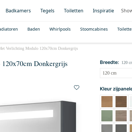
Badkamers
Tegels
Toiletten
Inspiratie
Sho
adiatoren
Baden
Whirlpools
Stoomcabines
Toilett
Met Verlichting Modulo 120x70cm Donkergrijs
o 120x70cm Donkergrijs
Breedte:
120 c
Kleur zijpanel