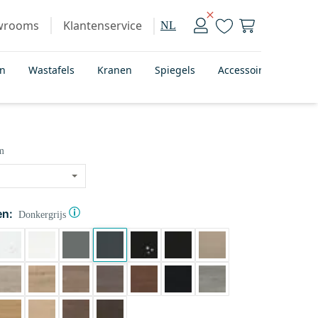
wrooms
Klantenservice
NL
en
Wastafels
Kranen
Spiegels
Accessoires
Bad
m
en:
Donkergrijs