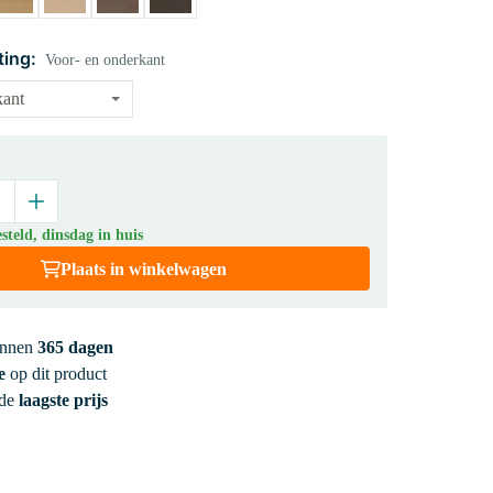
ting:
Voor- en onderkant
teld, dinsdag in huis
Plaats in winkelwagen
innen
365 dagen
e
op dit product
 de
laagste prijs