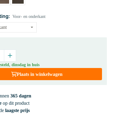
ting:
Voor- en onderkant
teld, dinsdag in huis
Plaats in winkelwagen
innen
365 dagen
e
op dit product
 de
laagste prijs