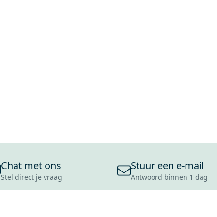
Chat met ons
Stuur een e-mail
Stel direct je vraag
Antwoord binnen 1 dag