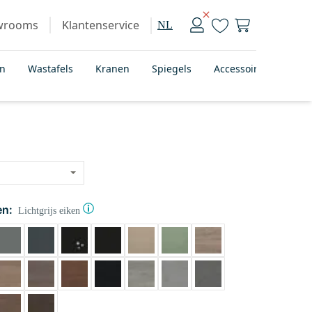
wrooms
Klantenservice
NL
en
Wastafels
Kranen
Spiegels
Accessoires
Bad
en:
Lichtgrijs eiken