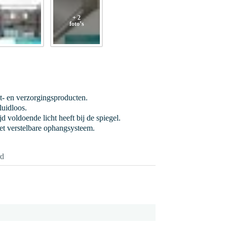
+ 2
foto’s
et- en verzorgingsproducten.
luidloos.
jd voldoende licht heeft bij de spiegel.
et verstelbare ophangsysteem.
rd