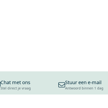
Chat met ons
Stuur een e-mail
Stel direct je vraag
Antwoord binnen 1 dag