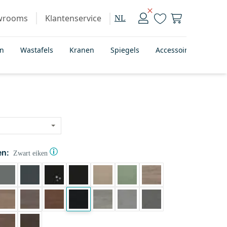
wrooms
Klantenservice
NL
en
Wastafels
Kranen
Spiegels
Accessoires
Bad
en:
Zwart eiken