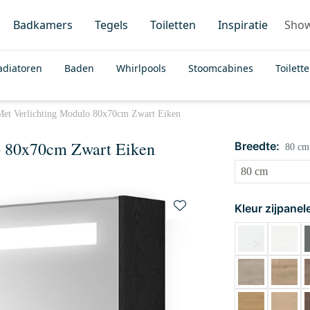
Badkamers
Tegels
Toiletten
Inspiratie
Sho
adiatoren
Baden
Whirlpools
Stoomcabines
Toilett
 Met Verlichting Modulo 80x70cm Zwart Eiken
o 80x70cm Zwart Eiken
Breedte:
80 cm
Kleur zijpanel