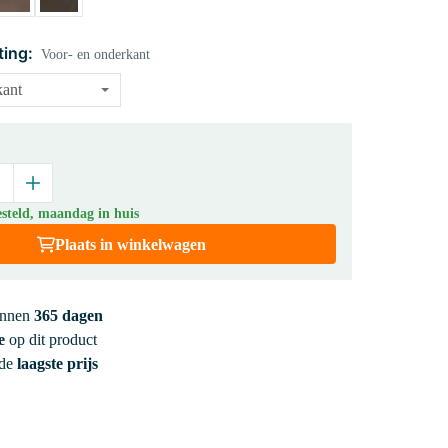
ting:
Voor- en onderkant
steld, maandag in huis
Plaats in winkelwagen
innen
365 dagen
e
op dit product
 de
laagste prijs