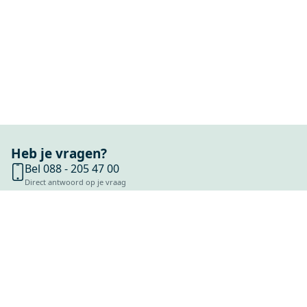
Heb je vragen?
Bel 088 - 205 47 00
Direct antwoord op je vraag
Chat met ons
Stel direct je vraag
Stuur een e-mail
Antwoord binnen 1 dag
Bezoek onze showrooms
Specialist in badkamers en tegels