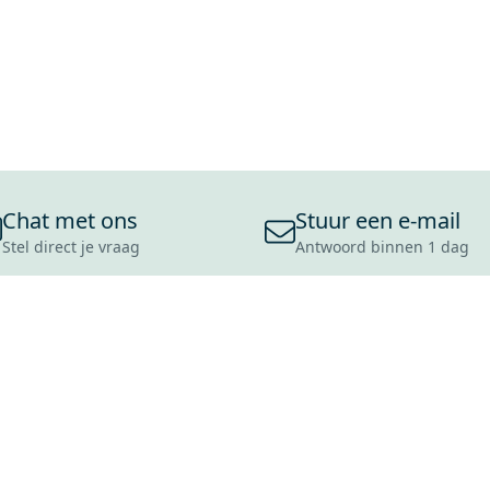
Chat met ons
Stuur een e-mail
Stel direct je vraag
Antwoord binnen 1 dag
ONS ASSORTIMENT
OVER MAXARO
KLANT
BADKAMERS
REVIEWS
CONTACT
TEGELS
OVER ONS
OPENINGS
TOILETTEN
CULTUURWAARDEN
LEVERING