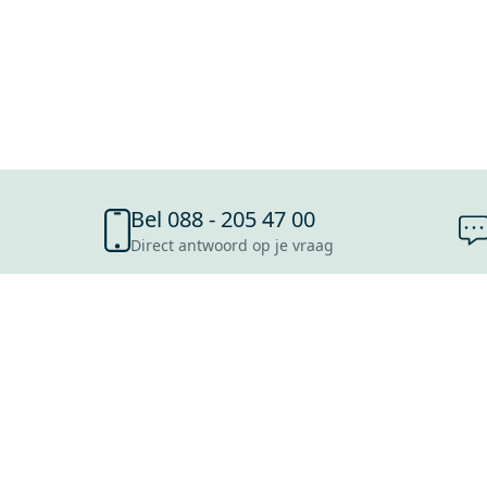
Bel 088 - 205 47 00
Direct antwoord op je vraag
SHOWROOMS
ROOSENDAAL
UTRECHT
ROTTERDAM