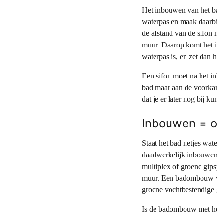
Het inbouwen van het bad
waterpas en maak daarbij
de afstand van de sifon
muur. Daarop komt het in
waterpas is, en zet dan h
Een sifon moet na het in
bad maar aan de voorkan
dat je er later nog bij kun
Inbouwen = 
Staat het bad netjes wat
daadwerkelijk inbouwen
multiplex of groene gips
muur. Een badombouw van
groene vochtbestendige 
Is de badombouw met het