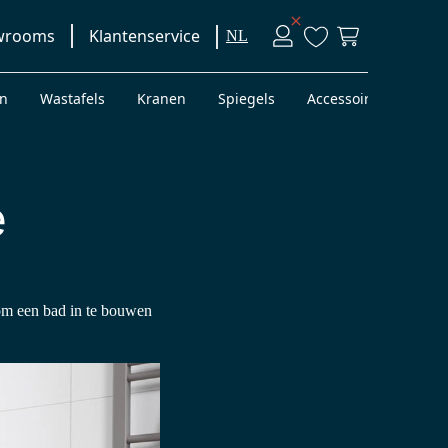
wrooms
Klantenservice
NL
en
Wastafels
Kranen
Spiegels
Accessoires
Bad
e
om een bad in te bouwen