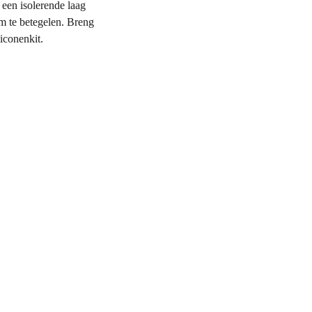
 een isolerende laag
m te betegelen. Breng
liconenkit.