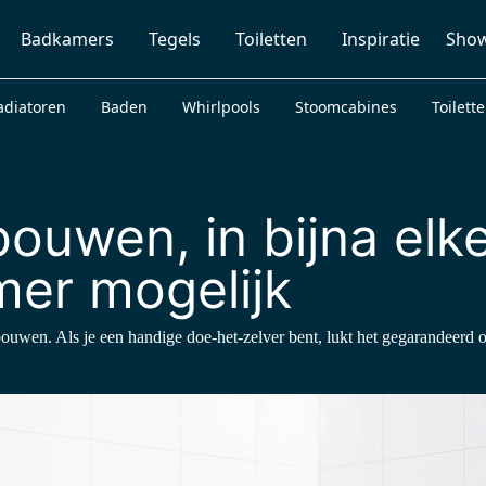
Badkamers
Tegels
Toiletten
Inspiratie
Sho
adiatoren
Baden
Whirlpools
Stoomcabines
Toilett
ouwen, in bijna elk
er mogelijk
uwen. Als je een handige doe-het-zelver bent, lukt het gegarandeerd 